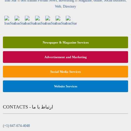
Iran Star
is
best Iranian Persian
News
,
advertising
in
Magazine
,
online
,
Social Business
,
Web
,
Directory
Newspaper & Magazine Services
Advertisement and Marketing
Social Media Services
Website Services
CONTACTS - ارتباط با ما
(+1) 647-674-4048