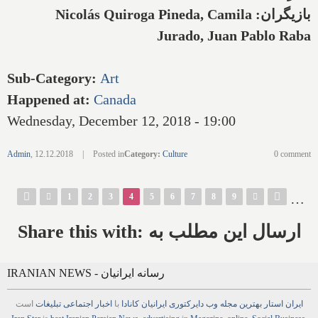
بازیگران:
Nicolás Quiroga Pineda, Camila
Jurado, Juan Pablo Raba
Sub-Category
:
Art
Happened at
:
Canada
Wednesday, December 12, 2018 - 19:00
Admin
,
12.12.2018
|
Posted in
Category
:
Culture
0 comment
Pages
…
1
2
3
4
5
6
7
8
9
Share this with: ارسال این مطلب به
IRANIAN NEWS - رسانه ایرانیان
ایران استار
بهترین
مجله
وب
دایرکتوری
ایرانیان کانادا
با
اخبار
اجتماعی
تبلیغات
است