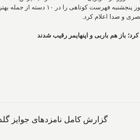
"آکادمی علوم و هنرهای تصاویر متحرک" امروز 
صری و صدا اعلام کرد.
د؛ باز هم باربی و اپنهایمر رقیب شدند
گزارش کامل نامزدهای جوایز گلدن 