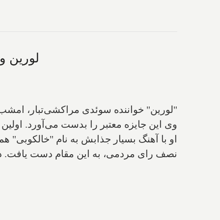
لورین و
وی این جایزه معتبر را بدست می‌آورد. اولین کسی که 
او با آهنگ بسیار جذابش به نام "خالکوبی" 
نصف رای مردمی، به این مقام دست یافت. داورا