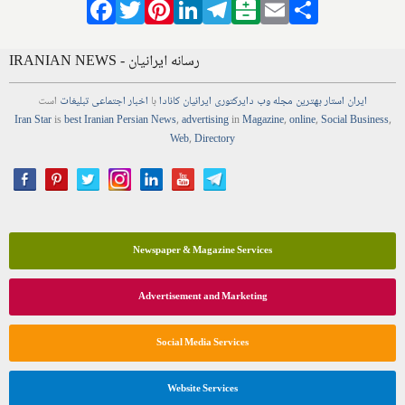
Facebook
Twitter
Pinterest
LinkedIn
Telegram
Balatarin
Email
Share
IRANIAN NEWS - رسانه ایرانیان
ایران استار
بهترین
مجله
وب
دایرکتوری
ایرانیان کانادا
با
اخبار
اجتماعی
تبلیغات
است
Iran Star
is
best Iranian Persian
News
,
advertising
in
Magazine
,
online
,
Social Business
,
Web
,
Directory
Newspaper & Magazine Services
Advertisement and Marketing
Social Media Services
Website Services