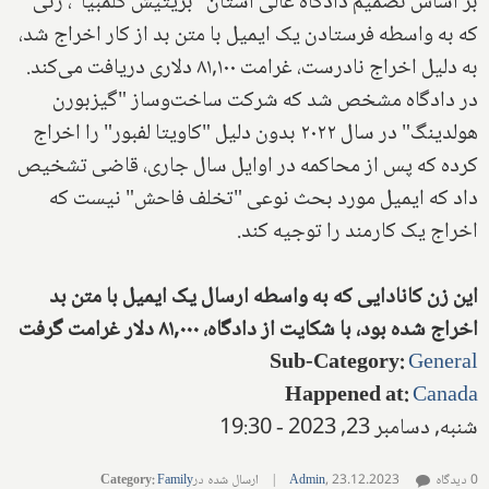
بر اساس تصمیم دادگاه عالی استان "بریتیش کلمبیا"، زنی
که به واسطه فرستادن یک ایمیل با متن بد از کار اخراج شد،
به دلیل اخراج نادرست، غرامت ۸۱,۱۰۰ دلاری دریافت می‌کند.
در دادگاه مشخص شد که شرکت ساخت‌وساز "گیزبورن
هولدینگ" در سال ۲۰۲۲ بدون دلیل "کاویتا لفبور" را اخراج
کرده که پس از محاکمه در اوایل سال جاری، قاضی تشخیص
داد که ایمیل مورد بحث نوعی "تخلف فاحش" نیست که
اخراج یک کارمند را توجیه کند.
این زن کانادایی که به واسطه ارسال یک ایمیل با متن بد
اخراج شده بود، با شکایت از دادگاه، ۸۱,۰۰۰ دلار غرامت گرفت
Sub-Category
:
General
Happened at
:
Canada
شنبه, دسامبر 23, 2023 - 19:30
0 دیدگاه
23.12.2023
,
Admin
|
ارسال شده در
Family
:
Category