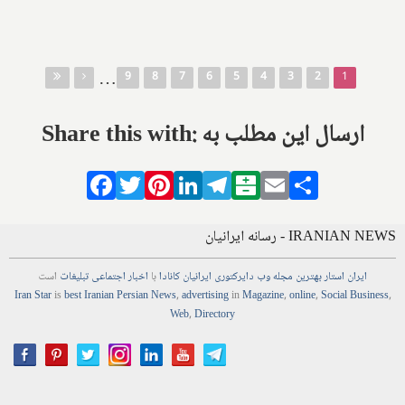
صفحه‌ها
…
9
8
7
6
5
4
3
2
1
Share this with: ارسال این مطلب به
Facebook
Twitter
Pinterest
LinkedIn
Telegram
Balatarin
Email
Share
IRANIAN NEWS - رسانه ایرانیان
ایران استار
بهترین
مجله
وب
دایرکتوری
ایرانیان کانادا
با
اخبار
اجتماعی
تبلیغات
است
Iran Star
is
best Iranian Persian
News
,
advertising
in
Magazine
,
online
,
Social Business
,
Web
,
Directory