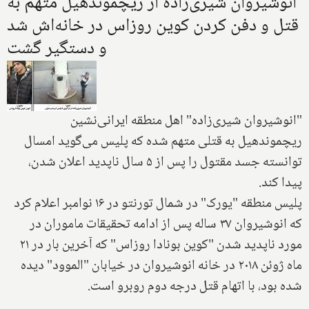
انوشیروان شیری‌زاده از ریچموندهیل متهم به
قتل و دفن کردن کوین روزاس در خانه‌اش شد
و دستگیر گشت
"انوشیروان شیری‌زاده" اهل منطقه ایرانی‌نشین
ریچموندهیل به قتلی متهم شده که پلیس می‌گوید امسال
توانسته جسد مقتول را پس از ۵ سال ناپدید اعلان شدن،
پیدا کند.
پلیس منطقه "یورک" در شمال تورنتو در ۱۶ نوامبر اعلام کرد
که انوشیروان ۳۷ ساله پس از ادامه تحقیقات ماموران در
مورد ناپدید شدن "کوین بونادا روزاس" که آخرین بار در ۲۱
ماه ژوئن ۲۰۱۸ در خانه انوشیروان در خیابان "الموود" دیده
شده بود، با اتهام قتل درجه دوم روبرو است.