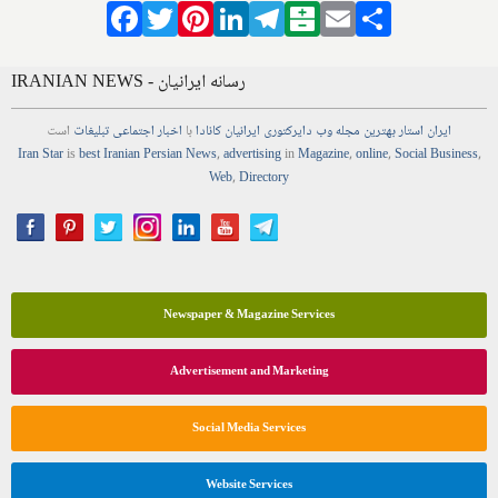
Facebook
Twitter
Pinterest
LinkedIn
Telegram
Balatarin
Email
Share
IRANIAN NEWS - رسانه ایرانیان
ایران استار
بهترین
مجله
وب
دایرکتوری
ایرانیان کانادا
با
اخبار
اجتماعی
تبلیغات
است
Iran Star
is
best Iranian Persian
News
,
advertising
in
Magazine
,
online
,
Social Business
,
Web
,
Directory
Newspaper & Magazine Services
Advertisement and Marketing
Social Media Services
Website Services