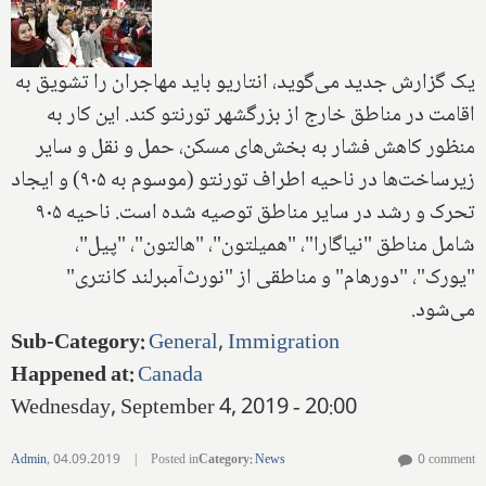
یک گزارش جدید می‌گوید‌، انتاریو باید مهاجران را تشویق به
اقامت در مناطق خارج از بزرگشهر تورنتو کند. این کار به
منظور كاهش فشار به بخش‌های مسكن‌، حمل و نقل و سایر
زیرساخت‌ها در ناحیه اطراف تورنتو (موسوم به ۹۰۵) و ایجاد
تحرک و رشد در سایر مناطق توصیه شده است. ناحیه ۹۰۵
شامل مناطق "نیاگارا"، "همیلتون"، "هالتون"، "پیل"،
"یورک"، "دورهام" و مناطقی از "نورث‌آمبرلند کانتری"
می‌شود.
Sub-Category
:
General
,
Immigration
Happened at
:
Canada
Wednesday, September 4, 2019 - 20:00
Admin
,
04.09.2019
|
Posted in
Category
:
News
0 comment