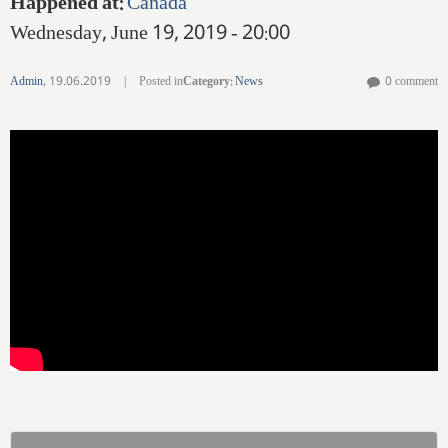
Happened at
:
Canada
Wednesday, June 19, 2019 - 20:00
Admin
,
19.06.2019
|
Posted in
Category
:
News
0 comment