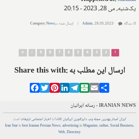
یک‌شنبه, می 28, 2023 - 20:15
0 دیدگاه
28.05.2023
,
Admin
|
ارسال شده در
News
:
Category
صفحه‌ها
9
8
7
6
5
4
3
2
1
Share this with: ارسال این مطلب به
Facebook
Twitter
Pinterest
LinkedIn
Telegram
Balatarin
Email
Share
IRANIAN NEWS - رسانه ایرانیان
ایران استار
بهترین
مجله
وب
دایرکتوری
ایرانیان کانادا
با
اخبار
اجتماعی
تبلیغات
است
Iran Star
is
best Iranian Persian
News
,
advertising
in
Magazine
,
online
,
Social Business
,
Web
,
Directory