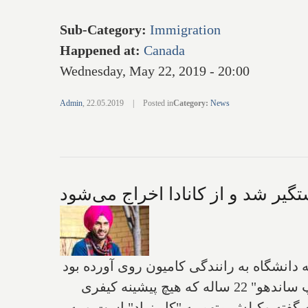
Sub-Category
:
Immigration
Happened at
:
Canada
Wednesday, May 22, 2019 - 20:00
Admin
,
22.05.2019
|
Posted in
Category
:
News
تگیر شد و از کانادا اخراج می‌شود
 دانشگاه به رانندگی کامیون روی آورده بود
روز 13 دسامبر 2017 در بزرگراه 401 بین تورنتو و مونترال توسط پلیس انتاریو دستگیر شد. "جوباندیپ ساندهو" 22 ساله که هیچ پیشینه کیفری
 گفته وکیلش متهم به "کار زیاد" است و به