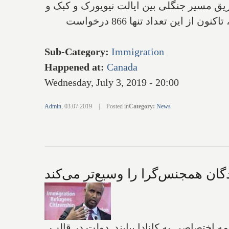
 از 45000 مهاجر به طور غیرقانونی از طریق مسیر جنگلی بین ایالت نیویورک و کبک و‌
دور از ایست بازرسی‌های رسمی مرزی، وارد خاک کانادا شده‌اند. طبق آمار ارایه شده مجلس کانادا، تا‌کنون از این تعداد تنها 866 درخواست
Sub-Category
:
Immigration
Happened at
:
Canada
Wednesday, July 3, 2019 - 20:00
Admin
,
03.07.2019
|
Posted in
Category
:
News
دگان همجنس‌گرا را وسیع‌تر می‌کند
ه اختصاصی به کانادا بیایند. دولت در قالب