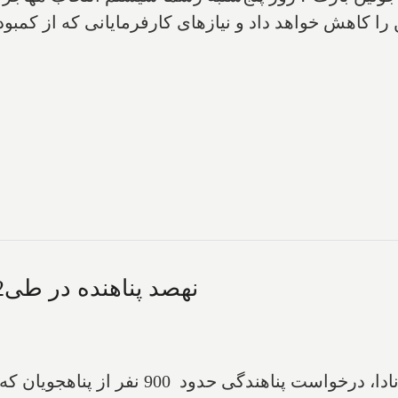
را کاهش خواهد داد و نیازهای کارفرمایانی که از کمبو
نهصد پناهنده در طی2 سال گذشته از کانادا اخراج شدند
ترجمه ایران استار - آژانس خدمات مرزی کانادا،‌