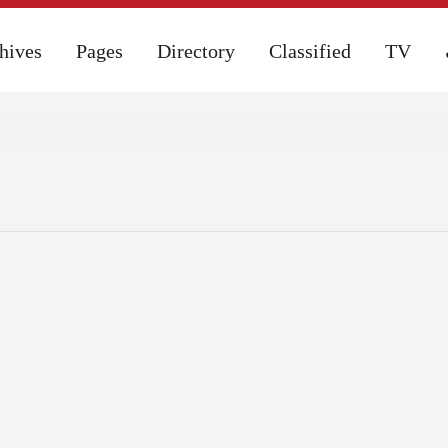
hives
hives
Pages
Pages
Directory
Directory
Classified
Classified
TV
TV