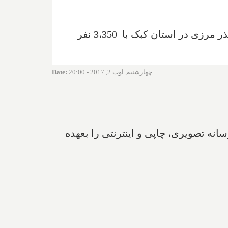
در شش ماه اول سال 2017، 4345 مهاجر غیرقانونی وارد کانادا شده‌اند. اکثریت قریببه اتفاقاین گذر مرزی در استان کبک با 3،350 نفر
چهارشنبه, اوت 2, 2017 - 20:00
:
Date
کارشناسی کامپیوتر و تخصص تولید رسانه دیجیتال دارد و مدیریت تولید بیش ۹ رسانه تصویری، چاپی و اینترنتی را بعهده