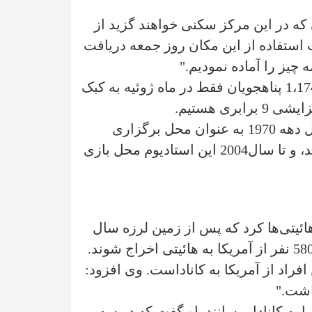
ت. پناهجویانی که در این مرکز سکنی خواهند گزید از
استفاده از این مکان روز جمعه دریافت
اگر چه آمار رسمی دولت فدرال در این باره منتشر نشده است، اما "دوپییس" تخمین زده است 1،174 پناهجویان فقط در ماه ژوئیه به کبک
استادیوم المپیک مونترال یکی از معروف‌ترین سازه‌های شهر مونترال می‌باشد. این سازه در اوایل دهه 1970 به عنوان محل برگزاری
بازی‌های المپیک تابستانی 1976 ساخته شد. افراد محلی این مکان را "اوی بزرگ" (Big O) می‌نامند‌، و تا سال2004 این استادیوم محل بازی
ئیتی‌ها کرد که پس از زمین لرزه سال
2010 به آمریکا رفته و در آنجا پناهنده شده بودند. این امکان وجود دارد که تا ژانویه 2018 حدود 58000 نفر از آمریکا به هائیتی اخراج شوند.
فراد از آمریکا به کاناداست. وی افزود:
اشت."
 به کانادا برسانند. او گفت که در سه