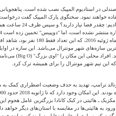
ای همین اسکان موقت بین 100 تا 450 صندلی در استادیوم المپیک نصب شده اس
اده خواهند نمود. سخنگوی پارک المپیک گفت درخواست 
از دارید؟ و سپس ظرف 24 ساعت همه چیز را آماده نمودیم."
زایشی 9 برابری هستیم.
 که این تیم شهر مونترال را برای همیشه ترک کرد.
ونالد ترامپ، تهدید به حذف وضعیت اضطراری کمک به ها
زیک ـ هائیتی در کبک کانادا بزرگترین عامل هجوم این ا
د به هائیتی‌ها در مقایسه با استان‌های دیگر خواهد د
ت که بسیاری از خانواده‌ها امیدوارند که بتوانند خود را