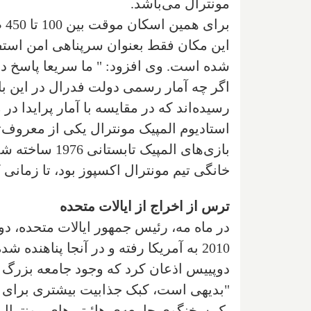
مونترال می‌باشد.
بر
این مکان فقط بعنوان سرپناهی امن استف
شده است. وی افزود: " ما سریعا پاسخ دادیم: چقدر فضا نی
رسیده‌اند که در مقایسه با آمار پرایدا در ماه ژوئیه 2016، که این تعداد فقط 180 نفر بود، شاهد اف
خانگی تیم مونترال اکسپوز بود، تا زمانی
ترس از اخراج از ایالات متحده
در ماه مه، رئیس جمهور ایالات متحده، د
دوپییس اذعان کرد که وجود جامعه بزرگ مک
"بدیهی است، کبک جذابیت بیشتری برای ورو
یک سخنگوی جامعه‌ی هائیتی‌های مونترال گف