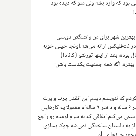
ی بود که وارد بشه ولی منو که دیده بود
!
 بهترین شهر برای من واشنگتن دی‌سی
ایتخت آمریکا} بوده که اتفاقا جدیدا یه قسمتی رو اونجا فیلم‌برداری کردم در کندی سنتر، که اول آگست ۲۰۱۷ در نت‌فلیکس ارائه می‌شه.اونجا خیلی خوبه
ده، بعد از اینها تورنتو {کانادا}
 بهتره. اگه همه جمعیت یکدست باشن:
کردم که ننویسم دیدم این انقدر چرت و پرت
می‌گه باعث می‌شه آدم بنویسه. خلاصه این ترامپ برای کمدین‌ها مثل یه هدیه شده. علاوه بر ترامپ بچه‌هایم، پسر ۶ ساله و دختر ۹ ساله‌ام معمولا یه کارهایی
 سعی می‌کنم اتفاقی که به سرم اومده رو راجع
ز یه داستان ساختگی نمی‌شه جوک بسازی،
جور چیزها می‌آد.