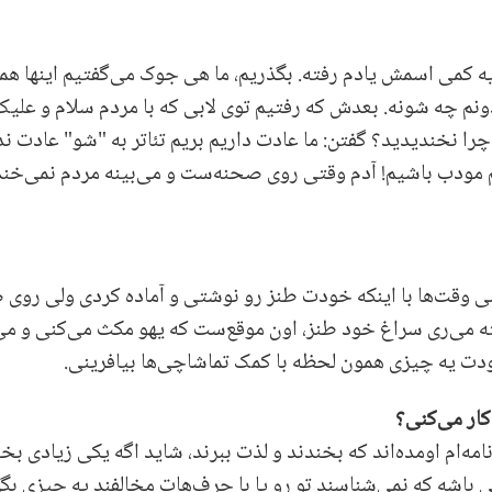
یه کمی اسمش یادم رفته. بگذریم، ما هی جوک می‌گفتیم اینها هم
دونم چه شونه. بعدش که رفتیم توی لابی که با مردم سلام و علی
خندیدید؟ گفتن: ما عادت داریم بریم تئاتر به "شو" عادت نداریم 
مودب باشیم! آدم وقتی روی صحنه‌ست و می‌بینه مردم نمی‌خندن
ی وقت‌ها با اینکه خودت طنز رو نوشتی و آماده کردی ولی روی
ته می‌ری سراغ خود طنز، اون موقع‌ست که یهو مکث می‌کنی و می‌
ت یه چیزی همون لحظه با کمک تماشاچی‌ها بیافرینی.
کار می‌کنی؟
‌ام اومده‌اند که بخندند و لذت ببرند، شاید اگه یکی زیادی بخ
 باشه که نمی‌شناسند تو رو یا با حرف‌هات مخالفند یه چیزی بگ