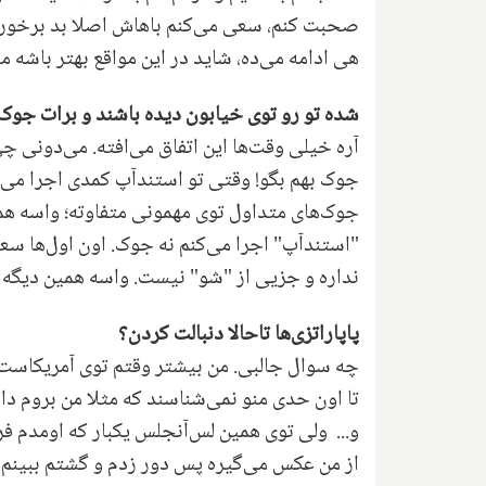
صحبت کنم، سعی می‌کنم باهاش اصلا بد برخورد
هی ادامه می‌ده، شاید در این مواقع بهتر باشه م
شده تو رو توی خیابون دیده باشند و برات جوک
آره خیلی وقت‌ها این اتفاق می‌افته. می‌دونی چی
جوک بهم بگو! وقتی تو استندآپ کمدی اجرا می‌ک
جوک‌های متداول توی مهمونی متفاوته؛ واسه هم
"استندآپ" اجرا می‌کنم نه جوک. اون اول‌ها سع
نداره و جزیی از "شو" نیست. واسه همین دیگه 
پاپاراتزی‌ها تاحالا دنبالت کردن؟
چه سوال جالبی. من بیشتر وقتم توی آمریکاست 
تا اون حدی منو نمی‌شناسند که مثلا من بروم دا
و... ولی توی همین لس‌آنجلس یکبار که اومدم ف
از من عکس می‌گیره پس دور زدم و گشتم ببینم 