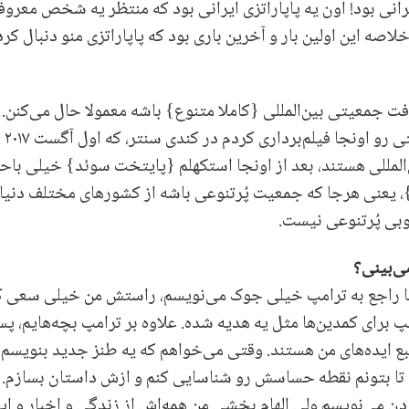
رانی بود! اون یه پاپاراتزی ایرانی بود که منتظر یه شخص معروف
صه این اولین بار و آخرین باری بود که پاپاراتزی منو دنبال کرد
ت جمعیتی بین‌المللی {کاملا متنوع} باشه معمولا حال می‌کنن.
{پ
للی هستند، بعد از اونجا استکهلم {پایتخت سوئد} خیلی باحال بو
، یعنی هرجا که جمعیت پُرتنوعی باشه از کشورهای مختلف دنیا
خوبی پُرتنوعی نیست.
ی‌بینی؟
روزها راجع به ترامپ خیلی جوک می‌نویسم، راستش من خیلی سعی 
 منبع ایده‌های من هستند. وقتی می‌خواهم که یه طنز جدید بنویسم
 بتونم نقطه حساسش رو شناسایی کنم و ازش داستان بسازم. ا
 می‌نویسم ولی الهام بخشی من همه‌اش از زندگی و اخبار و این