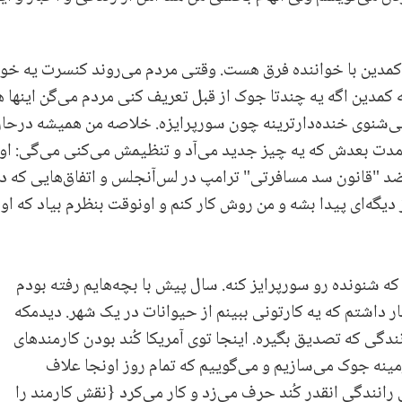
کمدین با خواننده فرق هست. وقتی مردم می‌روند کنسرت یه خوا
ه کمدین اگه یه چندتا جوک از قبل تعریف کنی مردم می‌گن اینها
 می‌شنوی خنده‌دارترینه چون سورپرایزه. خلاصه من همیشه درحا
دت بعدش که یه چیز جدید می‌آد و تنظیمش‌ می‌کنی می‌گی: اوه الا
 "قانون سد مسافرتی" ترامپ در لس‌آنجلس و اتفاق‌هایی که در ا
یگه‌ای پیدا بشه و من روش کار کنم و اونوقت بنظرم بیاد که او
ه شنونده رو سورپرایز کنه. سال پیش با بچه‌هایم رفته بودم
کودکان به نام Zootopia.من انتظار داشتم که یه کارتونی ببینم از حیوانات در یک شهر. دیدمکه
ندگی که تصدیق بگیره. اینجا توی آمریکا کُند بودن کارمندهای
زمینه جوک می‌سازیم و می‌گوییم که تمام روز اونجا علاف
 رانندگی انقدر کُند حرف می‌زد و کار می‌کرد {نقش کارمند را