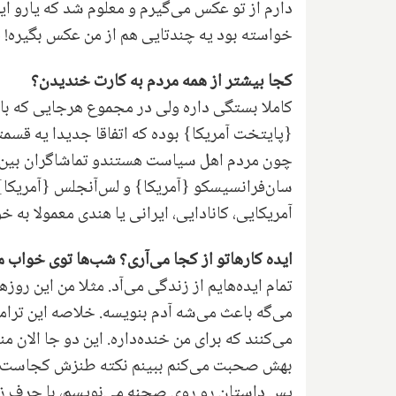
دارم از تو عکس می‌گیرم و معلوم شد که یارو ای
خواسته بود یه چندتایی هم از من عکس بگیره! خلا
کجا بیشتر از همه مردم به کارت خندیدن؟
کاملا بستگی داره ولی در مجموع هرجایی که باف
چون مردم اهل سیاست هستندو تماشاگران بین‌‌الم
سان‌فرانسیسکو {آمریکا} و لس‌آنجلس {آمریکا}
آمریکایی، کانادایی، ایرانی یا هندی معمولا به 
ایده کارهاتو از کجا می‌آری؟ شب‌ها توی خواب م
تمام ایده‌هایم از زندگی می‌آد. مثلا من این 
می‌کنند که برای من خنده‌داره. این دو جا الان
بهش صحبت می‌کنم ببینم نکته طنزش کجاست تا
پس داستان رو روی صحنه می‌نویسم، با حرف زدن