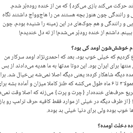
د حرکت می‌کند بازی می‌کرد} که من از خنده روده‌بُر شدم.
یی و رانندگی چون هنوز بچه هستند من را هاج‌وواج داشتند نگاه
ایی و رانندگی و هم جوک‌های در این زمینه را شنیده بودم، چون
بینم، داشتم از خنده رودبُر می‌شدم! از ته دل خندیدم!
م خوشش‌شون اومد کی بود؟
 کردیم که خیلی خوب بود، بعد که احمدی‌نژاد اومد سرکار من
ا برای ایران بود. این دوتا مدتها به ما هدیه می‌دادند از بس
ده دیگه شاهکار کرده؛ یعنی دیگه اصلا نمی‌شه بی‌خیال شد. برا
یک طنزپرداز ساختن طنز کلی طول می‌کشه، معمولا ۳ تا ۶ ماه طول می‌کشه که طنز کام
سریع حرف‌های خنده‌دار {چرت و پرت} می‌زنه که اصلا وقت نمی‌د
ه! {از طرف دیگه در خیلی از موارد فقط کافیه حرف ترامپ رو
ا خوب بوده ولی برای دنیا خیلی بد بوده.
ده دخلت اومده؟