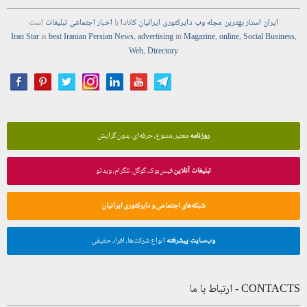
ایران استار
بهترین
مجله
وب
دایرکتوری
ایرانیان کانادا
با
اخبار
اجتماعی
تبلیغات
است
Iran Star
is
best Iranian Persian
News
,
advertising
in
Magazine
,
online
,
Social Business
,
Web
,
Directory
روزنامه
معتبر، متنوع، حرفه‌ای، بدون گرایش
تبلیغات آنلاین
فیس‌بوک، گوگل، تلگرام، ویدئو
شبکه‌های اجتماعی و دایرکتوری ایرانیان
وب‌سایت پیشرفته
انواع شرکت‌ها، افراد حقیقی
CONTACTS - ارتباط با ما