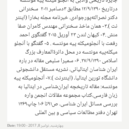
جایزه تاریخی وادبی به آنجلو میکله پیه مونتسه
درتاریخ ۱۲/۹/۱۳۹۰ مطابق ۳دسامبر ۲۰۱۱ سخنرانی
دکتر نصرالله‌پور‌جوادی، خبرنامه مجله بخارا (اینتر
نت ).۳- ‌همان ماخذ سخنرانی مهندس کامران صفا
منش .۴- کیهان لندن ۲۳ آوریل ۲۰۱۵ گفتگو‌ی احمد
رفعت با آنجلو‌میکله پیه مونتسه . ۵- ‌گفتگو با آنجلو
میکله‌پیه مونتسه در محل دائرةالمعارف بزرگ
اسلامی ۲۷/۹/۱۳۹۰. ۶- سمیرا سلیمی مقاله در باره
ایران شناسان ایتالیائی، نشریه مستقل دانشجوئی
دانشگاه تورین ایتالیا، (اینترنت ).۷-‌ آنجلو‌میکله پیه
مونتسه‌: مقاله تاریخچه ایران‌شناسی در ایتالیا‌ به
زبان فارسی،کتاب مجموعه مقالات انجمن واره
بررسی مسائل ایران شناسی، ص۹۱تا ۱۰۶ چاپ۱۳۶۹
تهران دفتر مطالعات سیاسی و بین المللی‌
چهارشنبه, نوامبر 8, 2017 - 19:00
:
Date