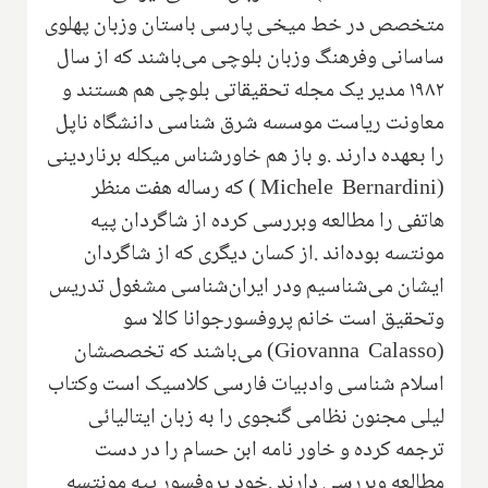
متخصص در خط میخی پارسی باستان وزبان‌ پهلوی
ساسانی‌ وفرهنگ وزبان بلوچی می‌باشند که از سال
۱۹۸۲ مدیر یک مجله تحقیقاتی بلوچی هم‌ هستند و
معاونت ریاست موسسه شرق شناسی دانشگاه ناپل
را بعهده دارند .و باز هم خاورشناس میکله برناردینی
(Michele Bernardini ) که رساله‌ هفت منظر
هاتفی را مطالعه وبررسی کرده از شاگردان پیه
مونتسه بوده‌اند .از کسان دیگری که از شاگردان
ایشان می‌شناسیم ودر ایران‌شناسی مشغول تدریس
وتحقیق است خانم پروفسورجوانا کالا سو
(Giovanna Calasso)‌ می‌باشند که تخصصشان
اسلام شناسی وادبیات فارسی کلاسیک است وکتاب
لیلی مجنون نظامی گنجوی را‌ به زبان ایتالیائی
ترجمه کرده و خاور نامه ابن حسام را در دست
مطالعه وبررسی دارند .خود پروفسور پیه مونتسه