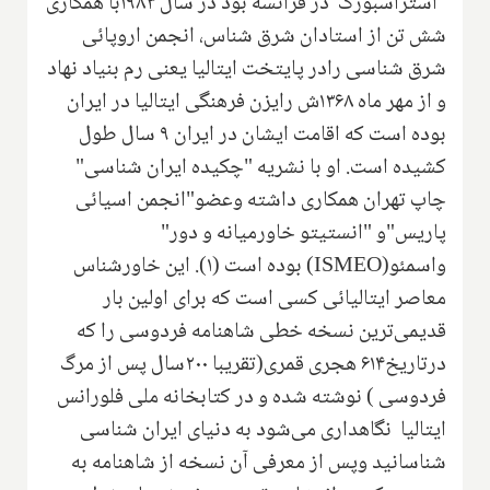
"استراسبورگ"در فرانسه بود در سال ۱۹۸۳با همکاری
شش تن از استادان شرق شناس، انجمن اروپائی
شرق شناسی رادر پایتخت ایتالیا یعنی رم بنیاد نهاد
و از مهر ماه ۱۳۶۸ش رایزن فرهنگی ایتالیا در ایران
بوده است که اقامت ایشان در ایران ۹ سال طول
کشیده است. او با نشریه "چکیده ایران شناسی"
چاپ تهران همکاری داشته وعضو"انجمن اسیائی
پاریس"و "انستیتو خاورمیانه و دور"
واسمئو(ISMEO) بوده است (۱). این خاورشناس
معاصر ایتالیائی کسی است که برای اولین بار
قدیمی‌ترین نسخه خطی شاهنامه فردوسی را که
درتاریخ۶۱۴ هجری قمری(تقریبا ۲۰۰سال پس از مرگ
فردوسی ) نوشته شده و در کتابخانه ملی فلورانس
ایتالیا نگاهداری می‌شود به دنیای ایران شناسی
شناسانید وپس از معرفی آن نسخه از شاهنامه به