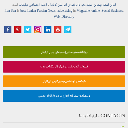
ایران استار
بهترین
مجله
وب
دایرکتوری
ایرانیان کانادا
با
اخبار
اجتماعی
تبلیغات
است
Iran Star
is
best Iranian Persian
News
,
advertising
in
Magazine
,
online
,
Social Business
,
Web
,
Directory
روزنامه
معتبر، متنوع، حرفه‌ای، بدون گرایش
تبلیغات آنلاین
فیس‌بوک، گوگل، تلگرام، ویدئو
شبکه‌های اجتماعی و دایرکتوری ایرانیان
وب‌سایت پیشرفته
انواع شرکت‌ها، افراد حقیقی
CONTACTS - ارتباط با ما