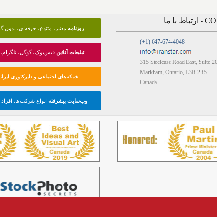
 با ما
روزنامه
معتبر، متنوع، حرفه‌ای، بدون 
(+1) 647-674-4048
تبلیغات آنلاین
فیس‌بوک، گوگل، تلگرام، 
315 Steelcase Road East, Suite 2
Markham, Ontario, L3R 2R5
شبکه‌های اجتماعی و دایرکتوری ایرانی
Canada
وب‌سایت پیشرفته
انواع شرکت‌ها، افراد