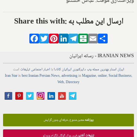
ویراستاری موقت: عباس حسنلو
Share this with: ارسال این مطلب به
Facebook
Twitter
Pinterest
LinkedIn
Telegram
Balatarin
Email
Share
IRANIAN NEWS - رسانه ایرانیان
ایران استار
بهترین
مجله
وب
دایرکتوری
ایرانیان کانادا
با
اخبار
اجتماعی
تبلیغات
است
Iran Star
is
best Iranian Persian
News
,
advertising
in
Magazine
,
online
,
Social Business
,
Web
,
Directory
روزنامه
معتبر، متنوع، حرفه‌ای، بدون گرایش
تبلیغات آنلاین
فیس‌بوک، گوگل، تلگرام، ویدئو