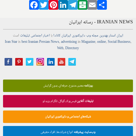
Facebook
Twitter
Pinterest
LinkedIn
Telegram
Balatarin
Email
Share
IRANIAN NEWS - رسانه ایرانیان
ایران استار
بهترین
مجله
وب
دایرکتوری
ایرانیان کانادا
با
اخبار
اجتماعی
تبلیغات
است
Iran Star
is
best Iranian Persian
News
,
advertising
in
Magazine
,
online
,
Social Business
,
Web
,
Directory
روزنامه
معتبر، متنوع، حرفه‌ای، بدون گرایش
تبلیغات آنلاین
فیس‌بوک، گوگل، تلگرام، ویدئو
شبکه‌های اجتماعی و دایرکتوری ایرانیان
وب‌سایت پیشرفته
انواع شرکت‌ها، افراد حقیقی