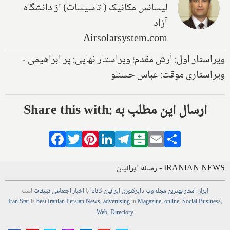
لیسانس مکانیک ( تاسیسات) از دانشگاه
آزاد
Airsolarsystem.com
ویراستار اول: آرش مقدم؛ ویراستار نهایی: پر ابراهیمی -
ویراستاری موقت: عباس حسنلو
Share this with: ارسال این مطلب به
Facebook
Twitter
Pinterest
LinkedIn
Telegram
Balatarin
Email
Share
IRANIAN NEWS - رسانه ایرانیان
ایران استار
بهترین
مجله
وب
دایرکتوری
ایرانیان کانادا
با
اخبار
اجتماعی
تبلیغات
است
Iran Star
is
best Iranian Persian
News
,
advertising
in
Magazine
,
online
,
Social Business
,
Web
,
Directory