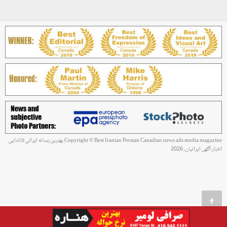
Copyright © Best Iranian Persian Canadian news ads media magazine بهترین رسانه ایرانی کانادایی
اخبار آگهی ایرانیان, 2026