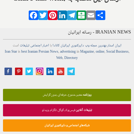
Facebook
Twitter
Pinterest
LinkedIn
Telegram
Balatarin
Email
Share
IRANIAN NEWS - رسانه ایرانیان
ایران استار
بهترین
مجله
وب
دایرکتوری
ایرانیان کانادا
با
اخبار
اجتماعی
تبلیغات
است
Iran Star
is
best Iranian Persian
News
,
advertising
in
Magazine
,
online
,
Social Business
,
Web
,
Directory
روزنامه
معتبر، متنوع، حرفه‌ای، بدون گرایش
تبلیغات آنلاین
فیس‌بوک، گوگل، تلگرام، ویدئو
شبکه‌های اجتماعی و دایرکتوری ایرانیان