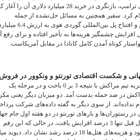
2025 به دلیل تهدیدهای الحاق و تعرفه‌های ترامپ، بازنگری در خرید 28 میلیارد دلاری آن را
علام کرد. سفیر همچنین به مسائل حل‌نشده از جمله
تعرفه‌های 50 درصدی بر فولاد و آلومینیوم و افتتاح پل بین‌المللی گوردی هوی به ارزش 6.4 م
یل افزایش چشمگیر هزینه‌ها به تأخیر افتاده و برای رفع آ
استار کوتاه آمدن کامل کانادا در مقابل آمریکاست.
جهانی و شکست اقتصادی تورنتو و ونکوور در فروش
تیم فوتبال کانادا در عین بازی خوب، به تجربه تیم مراکش با نتیجه 3 بر 0 باخت و در مرحله یک
کش در ضد حمله بدست آمد. دو میزبان دیگر یعنی مکز
ام نداده‌اند. از سوی دیگر به گفته داده‌های شرکت پردا
در رستوران‌ها و بارهای تورنتو در دو هفته اول جام جها
(12 تا 26 ژوئن) نسبت به مدت مشابه سال قبل تنها 3 درصد افزایش یافت، در حالی که این رقم
برای بازدیدکنندگان بین‌المللی 34 درصد بود و هزینه‌های هتل‌ها 18 درصد رشد نشان داد. دیوید