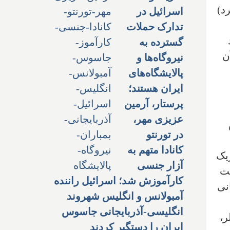
 آغاز کرد)
اسرائیل در
تدارک حملات
یلیارد
گسترده به
ن
نیروگاه‌ها و
پالایشگاه‌های
ایران هستند؛
پرستار، آرمین
عزیزی مهر،
در تورنتو
کانادا متهم به
یک
آزار جنسی
خت
کارآموزش شد؛ اسرائیل راننده
نی
آمبولانس و انگلیس شهروند
انگلیسی-آذربایجانی جاسوس
 میلر،
ایران را دستگیر کردند