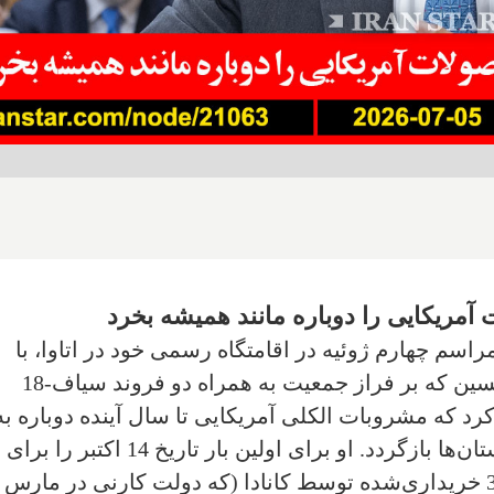
ت آمریکایی را دوباره مانند همیشه بخرد
مراسم چهارم ژوئیه در اقامتگاه رسمی خود در اتاوا، با
حضور دو فروند جنگنده اف-35 از ویسکانسین که بر فراز جمعیت به همراه دو فروند سیاف-18
رد که مشروبات الکلی آمریکایی تا سال آینده دوباره به
قفسه‌های فروشگاه‌های انتاریو و سایر استان‌ها بازگردد. او برای اولین بار تاریخ 14 اکتبر را برای
تحویل نخستین فروند از 88 جنگنده اف-35 خریداری‌شده توسط کانادا (که دولت کارنی در مارس