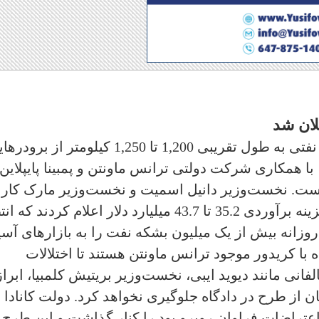
لان شد
آلبرتا رسماً طرحی برای احداث خط لوله نفتی به طول تقریبی 1,200 تا 1,250 کیلومتر 
، با همکاری شرکت دولتی ترانس ماونتن و پمبینا پایپلاین،
 است. نخست‌وزیر دانیل اسمیت و نخست‌وزیر مارک کار
پنجشنبه شب در کلگری این پروژه را با هزینه برآوردی 35.2 تا 43.7 میلیارد دلار اعلام کردند
20 به پایان برسد و روزانه بیش از یک میلیون بشکه نفت را به بازارهای آسی
ه با کریدور موجود ترانس ماونتن هستند تا اختلالات
ی مانند دیوید ایبی، نخست‌وزیر بریتیش کلمبیا، ابراز
تان از طرح در دادگاه جلوگیری نخواهد کرد. دولت کانادا
اعتراضات فراوان روبرو بود را کنار گذاشت و این طرح 