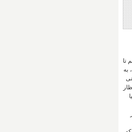
از برودرهایم تا
 به
نی
 که انتظار
ا
که