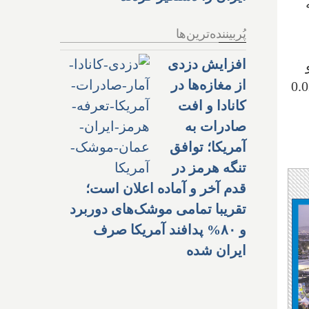
پُربیننده‌ترین‌ها
افزایش دزدی
د و
از مغازه‌ها در
تم نهایی در 7 ژوئیه است. داده‌های ونکوور در مقایسه با تورنتو فقط 0.02
کانادا و افت
صادرات به
آمریکا؛ توافق
تنگه هرمز در
قدم آخر و آماده اعلان است؛
تقریبا تمامی موشک‌های دوربرد
و ۸۰% پدافند آمریکا صرف
ایران شده