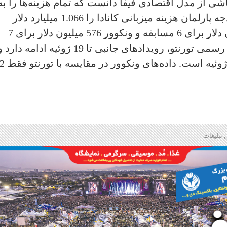
اشی از مدل اقتصادی فیفا دانست که تمام هزینه‌ها را به
میزبانان تحمیل می‌کند، جایی که دفتر بودجه پارلمان هزینه میزبانی کانادا را 1.066 میلیارد دلار
برآورد کرده که سهم تورنتو از 380 میلیون دلار برای 6 مسابقه و ونکوور 576 میلیون دلار برای 7
مسابقه بوده است. با وجود پایان میزبانی رسمی تورنتو، رویدادهای جانبی تا 19 ژوئیه ادامه دار
ونکوور میزبان بازی یک‌هش
 تبلیغات