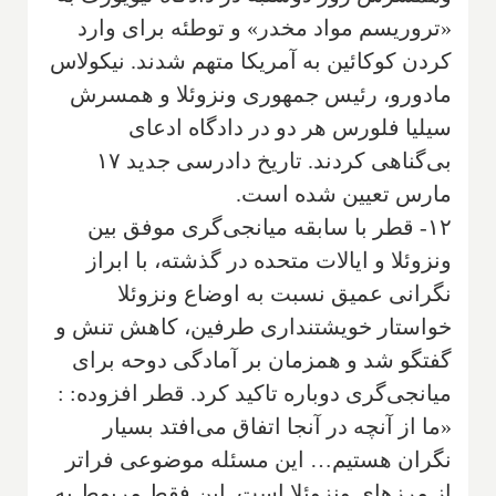
«تروریسم مواد مخدر» و توطئه برای وارد
کردن کوکائین به آمریکا متهم شدند. نیکولاس
مادورو، رئیس جمهوری ونزوئلا و همسرش
سیلیا فلورس هر دو در دادگاه ادعای
بی‌گناهی کردند. تاریخ دادرسی جدید ۱۷
مارس تعیین شده است.
۱۲- قطر با سابقه میانجی‌گری موفق بین
ونزوئلا و ایالات متحده در گذشته، با ابراز
نگرانی عمیق نسبت به اوضاع ونزوئلا
خواستار خویشتنداری طرفین، کاهش تنش و
گفتگو شد و همزمان بر آمادگی دوحه برای
میانجی‌گری دوباره تاکید کرد. قطر افزوده: :
«ما از آنچه در آنجا اتفاق می‌افتد بسیار
نگران هستیم… این مسئله موضوعی فراتر
از مرزهای ونزوئلا است. این فقط مربوط به