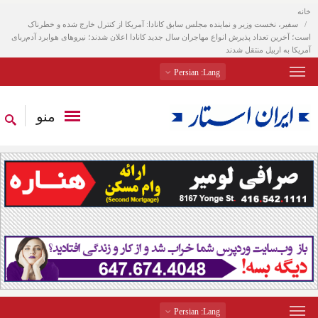
خانه
سفیر، نخست وزیر و نماینده مجلس سابق کانادا: آمریکا از کنترل خارج شده و خطرناک
است؛ آخرین تعداد پذیرش انواع مهاجران سال جدید کانادا اعلان شدند؛ نیروهای هوابرد آدم‌ربای
آمریکا به اربیل منتقل شدند
: Persian
Lang
منو
: Persian
Lang