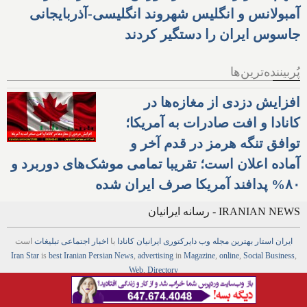
آمبولانس و انگلیس شهروند انگلیسی-آذربایجانی
جاسوس ایران را دستگیر کردند
پُربیننده‌ترین‌ها
افزایش دزدی از مغازه‌ها در
کانادا و افت صادرات به آمریکا؛
توافق تنگه هرمز در قدم آخر و
آماده اعلان است؛ تقریبا تمامی موشک‌های دوربرد و
۸۰% پدافند آمریکا صرف ایران شده
IRANIAN NEWS - رسانه ایرانیان
ایران استار
بهترین
مجله
وب
دایرکتوری
ایرانیان کانادا
با
اخبار
اجتماعی
تبلیغات
است
Iran Star
is
best Iranian Persian
News
,
advertising
in
Magazine
,
online
,
Social Business
,
Web
,
Directory