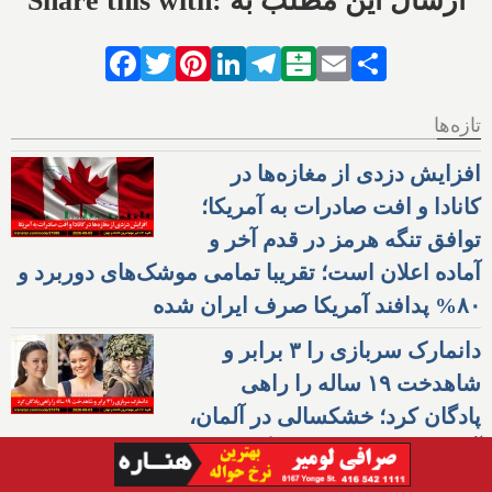
Share this with: ارسال این مطلب به
Facebook
Twitter
Pinterest
LinkedIn
Telegram
Balatarin
Email
Share
تازه‌ها
افزایش دزدی از مغازه‌ها در
کانادا و افت صادرات به آمریکا؛
توافق تنگه هرمز در قدم آخر و
آماده اعلان است؛ تقریبا تمامی موشک‌های دوربرد و
۸۰% پدافند آمریکا صرف ایران شده
دانمارک سربازی را ۳ برابر و
شاهدخت ۱۹ ساله را راهی
پادگان کرد؛ خشکسالی در آلمان،
آتش در یونان و بیماری گاوها در سوئیس؛ سود
وحشتناک شرکت‌های نفتی آمریکا از وضعیت