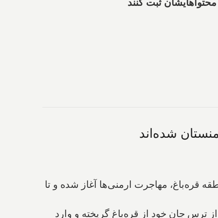
محتواهایشان ثبت کنند
 قره‌باغ، مهاجرت ارمنی‌ها آغاز شده و تا
اریان" دبیر مطبوعاتی "نیکول پاشینیان" نخست وزیر ارمنستان، گفت که ۱۰۰,۴۱۷ نفر از ترس جان خود از قره‌باغ گریخته و وارد