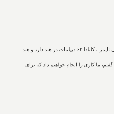
هند به کانادا گفته که باید ۴۱ دیپلمات این کشور تا ۱۰ اکتبر از هند خارج شوند. طبق گزارش "فایننشال تایمز"، کانادا ۶۲ دیپلمات در هند دارد و هند
مانطور که گفتم، ما کاری را انجام خواهیم داد که برای