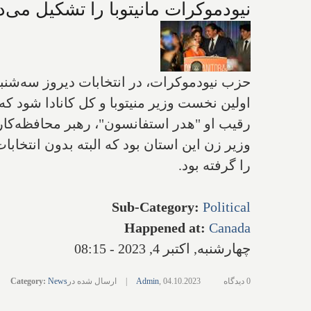
نیودموکرات مانیتوبا را تشکیل می‌د
حزب نیودموکرات، در انتخابات دیروز سه‌شنبه
اولین نخست وزیر منیتوبا و کل کانادا شود که 
رقیب او "هدر استفانسون"، رهبر محافظه‌کا
را گرفته بود.
Sub-Category
:
Political
Happened at
:
Canada
چهارشنبه, اکتبر 4, 2023 - 08:15
0 دیدگاه
04.10.2023
,
Admin
|
ارسال شده در
News
:
Category