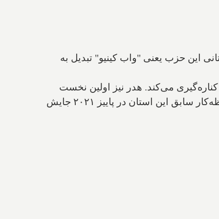
نی این حزب یعنی "واب کینیو" تبدیل به
ره‌گیری می‌کند. هدر نیز اولین نخست
وزیر زن این استان بود که البته بدون انتخابات و پس از استعفای "برایان پالیستر" نخست وزیر محافظه‌کار سابق این استان در پاییز ۲۰۲۱ جایش