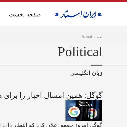
صفحه نخست
صفحه نخست
خانه
Political
Political
زبان
انگلیسی
گوگل: همین امسال اخبار را برای 
گوگل امروز جمعه اعلان کرد که انتظار دارد 