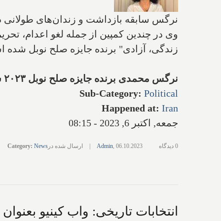
نرگس سابقه بازداشت و زندان‌های طولانی د
وی در چندین کمپین از جمله لغو اعدام، تحر
زندگی، آزادی" برنده جایزه صلح نوبل شده است. او تاکنون حداقل ۱۳ بار دستگیر و بازداشت شد
نرگس محمدی برنده جایزه صلح نوبل ۲۰۲۳ شد
Sub-Category
:
Political
Happened at
:
Iran
جمعه, اکتبر 6, 2023 - 08:15
0 دیدگاه
06.10.2023
,
Admin
|
ارسال شده در
News
:
Category
انتخابات تاریخی: واب کینیو بعنوا