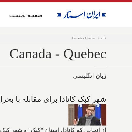
صفحه نخست
صفحه نخست
خانه
Canada - Quebec
Canada - Quebec
زبان
انگلیسی
شهر کبک کانادا برای مقابله با بحر
از آنجایی که کانادا، استان "کبک" و شهر کبک،