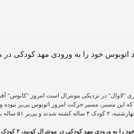
ی "لاوال" در نزدیکی مونترال است امروز "کابوس" آفرید
ه این مسیر، مسیر حرکت امروز اتوبوس پی‌یر نبوده و و
دی مهد کودکی در مونترال کوبید، ۲ کودک را کشت و سپس لخت شد