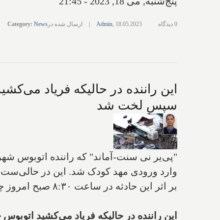
پنج‌شنبه, می 18, 2023 - 21:45
0 دیدگاه
18.05.2023
,
Admin
|
ارسال شده در
News
:
Category
سپس لخت شد
"پی‌یر نی سنت-آماند" که راننده اتوبوس شهر
وارد ورودی مهد کودک شد. این در حالی‌ست ک
بر اثر این حادثه در ساعت ۸:۳۰ صبح امروز چهارشنبه، ۲ کودک ۴ ساله کشته شدند و پی‌یر ۵۱ ساله به قتل درجه یک متهم شده است.
این راننده در حالیکه فریاد می‌کشید اتوبوس خود را به ورو