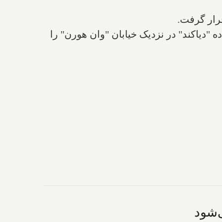
قرار گرفت.
ر جاده "دیاکند" در نزدیک خیابان "وان هورن" را
‌شود