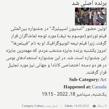
برنده اصلی شد
اولین حضور "استیون اسپیلبرگ" در جشنواره بین‌المللی
فیلم تورنتو (موسوم به تیف) مورد توجه تماشاگران قرار
گرفت، زیرا فیلم نیمه اتوبیوگرافیک او به نام "فیبلمن‌ها"
امروز یکشنبه برنده جایزه منتخب مردم، که مهمترین جایزه
این جشنواره است، شد. در این جشنواره استعدادهای بومی
در هر دو دسته اختصاصی کانادا و جهانی نیز مورد تجلیل
قرار گرفتند.
Sub-Category
:
Art
Happened at
:
Canada
یک‌شنبه, سپتامبر 18, 2022 - 19:15
0 دیدگاه
18.09.2022
,
Admin
|
ارسال شده در
Culture
:
Category