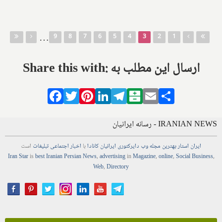
صفحه‌ها
…
9
8
7
6
5
4
3
2
1
Share this with: ارسال این مطلب به
Facebook
Twitter
Pinterest
LinkedIn
Telegram
Balatarin
Email
Share
IRANIAN NEWS - رسانه ایرانیان
ایران استار
بهترین
مجله
وب
دایرکتوری
ایرانیان کانادا
با
اخبار
اجتماعی
تبلیغات
است
Iran Star
is
best Iranian Persian
News
,
advertising
in
Magazine
,
online
,
Social Business
,
Web
,
Directory