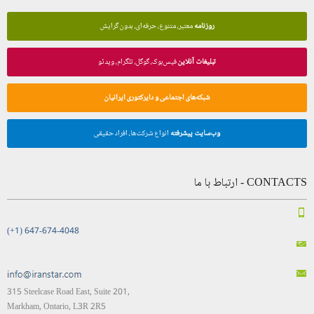
روزنامه
معتبر، متنوع، حرفه‌ای، بدون گرایش
تبلیغات آنلاین
فیس‌بوک، گوگل، تلگرام، ویدئو
شبکه‌های اجتماعی و دایرکتوری ایرانیان
وب‌سایت پیشرفته
انواع شرکت‌ها، افراد حقیقی
CONTACTS - ارتباط با ما
(+1) 647-674-4048
315 Steelcase Road East, Suite 201,
Markham, Ontario, L3R 2R5