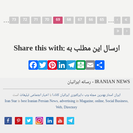
صفحه‌ها
…
…
73
72
71
70
69
68
67
66
65
Share this with: ارسال این مطلب به
Facebook
Twitter
Pinterest
LinkedIn
Telegram
Balatarin
Email
Share
IRANIAN NEWS - رسانه ایرانیان
ایران استار
بهترین
مجله
وب
دایرکتوری
ایرانیان کانادا
با
اخبار
اجتماعی
تبلیغات
است
Iran Star
is
best Iranian Persian
News
,
advertising
in
Magazine
,
online
,
Social Business
,
Web
,
Directory