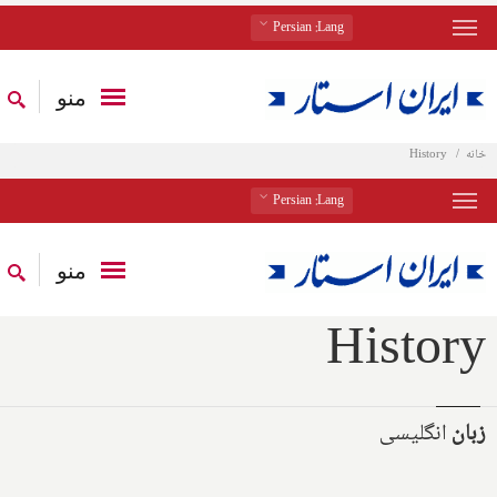
: Persian
Lang
منو
خانه
History
: Persian
Lang
منو
History
زبان
انگلیسی