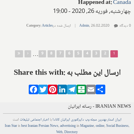
Happened at
:
Canada
چهارشنبه, فوریه 26, 2020 - 19:00
0 دیدگاه
26.02.2020
,
Admin
|
ارسال شده در
Articles
:
Category
صفحه‌ها
…
9
8
7
6
5
4
3
2
1
Share this with: ارسال این مطلب به
Facebook
Twitter
Pinterest
LinkedIn
Telegram
Balatarin
Email
Share
IRANIAN NEWS - رسانه ایرانیان
ایران استار
بهترین
مجله
وب
دایرکتوری
ایرانیان کانادا
با
اخبار
اجتماعی
تبلیغات
است
Iran Star
is
best Iranian Persian
News
,
advertising
in
Magazine
,
online
,
Social Business
,
Web
,
Directory