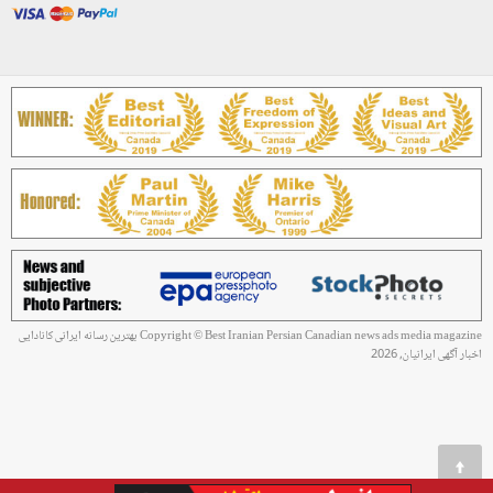
Copyright © Best Iranian Persian Canadian news ads media magazine بهترین رسانه ایرانی کانادایی
اخبار آگهی ایرانیان, 2026