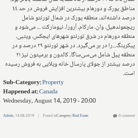
مناطق يورک و دورهام بيشترين افزايش فروش در حد ٤٤
در‌صد داشته‌اند‌، منطقه يورک در شمال تورنتو شامل
ريچموند‌هيل‌، وان، ماركام، آرورا‌، نيوماركت ... مى‌شود و
منطقه دورهام در شرق تورنتو شهر‌هاى ایجکس‌، ويتبى‌،
پيكرينگ...را در بر مى‌گيرد. در شهر تورنتو ٢٩ در‌صد و در
منطقه پيل شامل می‌سی‌ساگا، كالدون و برمپتون نيز ٢١
درصد بيشتر از جولاى پارسال خانه ويلايى به فروش رسيده
است.
Sub-Category
:
Property
Happened at
:
Canada
Wednesday, August 14, 2019 - 20:00
Admin
,
14.08.2019
|
Posted in
Category
:
Real Estate
0 comment