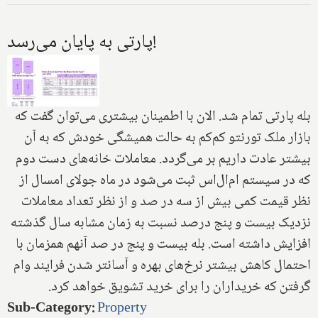
پارتى به پايان مى‌رسد!
بله پارتى تمام شد. الان با اطمينان بيشترى مى‌توان گفت كه
بازار ملک تورنتو كم‌كم به حالت هميشگى خودش ‌كه به آن
بيشتر عادت داريم بر مى‌گردد. معاملات خانه‌هاى دست دوم
كه ‌در سيستم ام‌ال‌اس ثبت مى‌شود در ماه جولاى امسال از
نظر قيمت كمى بيش از سه در صد و از نظر تعداد معاملات
نزديک بيست و پنج در‌صد نسبت به زمان مشابه سال گذشته
افزايش داشته است. بله بيست و پنج در صد آنهم همزمان با
احتمال كاهش بيشتر نرخ‌هاى بهره و آسانتر شدن فرايند وام
گرفتن كه خريداران را براى خريد تشويق خواهد كرد.
Sub-Category
:
Property