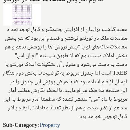
هفته گذشته برايتان از افزايش چشمگير و قابل توجه تعداد
معاملات ملک در تورنتو نوشتم و قصدم اين بود که هم بخش
معاملات خانه‌هاى نو يا "پيش‌فروش"‌ها را پوشش بدهم و هم
بخش املاک دست دوم که از طريق سيستم "ام ال اس"
دست به دست مى‌شود و متولى آن تشکيلات املاک تورنتو يا
TREB
است اما جدول مربوط به توضيحات بخش دوم هنگام
ارسال از قلم افتاده بود که با عرض پوزش اين جدول را در
اين صفحه ملاحظه مى‌فرماييد، تا لحظه نگارش مطلب آمار
مربوط با ماه "مى" منتشر نشده که مطمئنا آمار مربوط به اين
ماه هم از نظر قيمت و هم از نظر تعداد معاملات‌، ارقام بالا و
قابل توجهى خواهد بود.
Sub-Category
:
Property