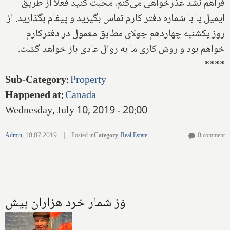
فراهم نشد عذر‌خواهى مى‌كنم‌، محبت كنيد فعلا از طريق
ايميل يا با شماره دفتر كارم تماس بگيريد و پيغام بگذاريد. از
روز يكشنبه چهاردهم جولاى مطابق معمول در دفتركارم
خواهم بود و روش كارى ما به روال عادى باز خواهد گشت.
****
Sub-Category
:
Property
Happened at
:
Canada
Wednesday, July 10, 2019 - 20:00
Admin
,
10.07.2019
|
Posted in
Category
:
Real Estate
0 comment
وَز شمار خرد هزاران بيش