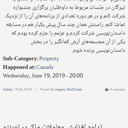
تيرگان در جلسات مربوط به داوطلبان برگزارى جشنواره
شركت كنم و در هر دوره تعدادى از برنامه‌هاى آن را از نزديک
تماشا كنم‌. راستش همان چند سال پيش يكبار هم در مسابقه
داستان‌نويسى شركت كردم و عزمم را جزم كرده بودم كه
يكى از آن مجسمه‌هاى آرش كمانگير را در بخش
داستان‌نويسى برنده شوم.
Sub-Category
:
Property
Happened at
:
Canada
Wednesday, June 19, 2019 - 20:00
Admin
,
19.06.2019
|
Posted in
Category
:
Real Estate
0 comment
تداوم افزايش معاملات ملک در تورنتو