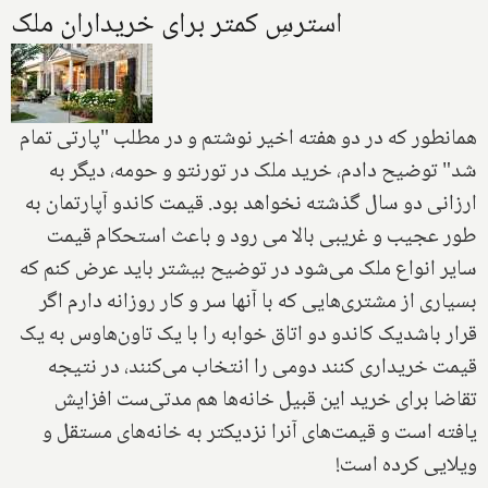
استرسِ کمتر براى خريداران ملک
همانطور که در دو هفته اخير نوشتم و در مطلب "پارتى تمام
شد" توضيح دادم‌، خريد ملک در تورنتو و حومه، ديگر به
ارزانى دو سال گذشته نخواهد بود. قيمت کاندو آپارتمان به
طور عجيب و غريبى بالا مى رود و باعث استحکام قيمت
ساير انواع ملک مى‌شود در توضيح بيشتر بايد عرض کنم که
بسيارى از مشترى‌ها‌يى که با آنها سر و کار روزانه دارم اگر
قرار باشديک‌ کاندو دو اتاق خوابه را با يک تاون‌هاوس به يک
قيمت خريدارى کنند دومى را انتخاب مى‌کنند، در نتيجه
تقاضا براى خريد اين قبيل خانه‌ها هم مدتی‌ست افزايش
يافته است و قيمت‌هاى آنرا نزديکتر به خانه‌هاى مستقل و
ويلايى کرده است‌!