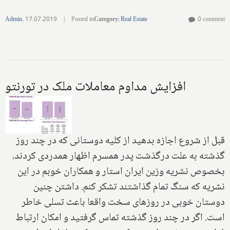
Admin
,
17.07.2019
|
Posted in
Category
:
Real Estate
0 comment
افزايش مداوم معاملات ملک در تورنتو
قبل از شروع اجازه بدهيد از كليه دوستانى كه در چند روز
گذشته به علت در‌گذشت پدر همسرم اظهار همدردى كردند،
بخصوص نشريه وزين ايران استار و همكاران خوبم در اين
نشريه كه سنگ تمام گذاشتند تشكر كنم. داشتن چنين
دوستان خوبى در روزهاى سخت واقعا باعث تسلى خاطر
است. اگر در چند روز گذشته تماس گرفتيد و امكان ارتباط