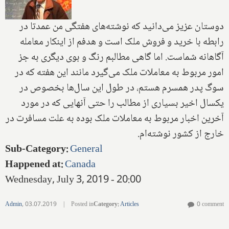
دوستان عزيز مى‌دانيد كه نوشته‌های هفتگى من عمدتا در
رابطه با خريد و فروش ملک است و هدفم از اينكار معامله
آگاهانه شماست‌. اما گاهى مطالبم رنگ و بوى ديگرى به جز
امور مربوط به معاملات ملک مى‌گيرد مانند اين هفته كه در
سوگ پدر همسرم هستم‌، در طول اين سال‌ها بخصوص در
يكسال اخير بسيارى از مطالب را حتى آنهايى كه در مورد
آخرين اخبار مربوط به معاملات ملک بوده به علت مسافرت در
خارج از كشور نوشته‌ام‌.
Sub-Category
:
General
Happened at
:
Canada
Wednesday, July 3, 2019 - 20:00
Admin
,
03.07.2019
|
Posted in
Category
:
Articles
0 comment