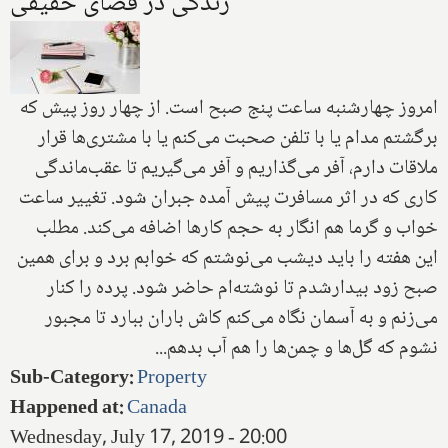
زندگى در فضاى حقيقى
امروز چهارشنبه ساعت پنج صبح است. از چهار روز پيش كه
برگشتم مدام يا با تلفن صحبت مى‌كنم يا با مشترى‌ها قرار
ملاقات دارم‌، آفر مى‌گذاريم و آفر مى‌گيريم تا عقب‌ماندگى
كارى كه در اثر مسافرت پيش آمده جبران شود. تغيير ساعت
خواب و گرما هم انگار به حجم كارها اضافه مى‌كند. مطلب
اين هفته را بايد ديشب مى‌نوشتم كه خوابم برد و براى همين
صبح زود بيدارشدم تا نوشته‌ام حاضر شود. پرده را كنار
مى‌زنم و به آسمان نگاه مى‌كنم كاش باران ببارد تا مجبور
نشوم كه گل‌ها و چمن‌ها را هم آب بدهم...
Sub-Category
:
Property
Happened at
:
Canada
Wednesday, July 17, 2019 - 20:00