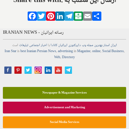
Share this with: ارسال این مطلب به
Facebook
Twitter
Pinterest
LinkedIn
Telegram
Balatarin
Email
Share
IRANIAN NEWS - رسانه ایرانیان
ایران استار
بهترین
مجله
وب
دایرکتوری
ایرانیان کانادا
با
اخبار
اجتماعی
تبلیغات
است
Iran Star
is
best Iranian Persian
News
,
advertising
in
Magazine
,
online
,
Social Business
,
Web
,
Directory
Newspaper & Magazine Services
Advertisement and Marketing
Social Media Services