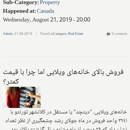
Sub-Category
:
Property
Happened at
:
Canada
Wednesday, August 21, 2019 - 20:00
Admin
,
21.08.2019
|
Posted in
Category
:
Real Estate
0 comment
فروش بالاى خانه‌هاى ويلايى اما چرا با قيمت
كمتر؟
خانه‌هاى ويلايى‌، "ديتچد" يا مستقل در كلانشهر تورنتو با
٣٩٤١ واحد فروش در ماه جولاى رشد چشمگيرى از نظر تعداد
نشان داد كه ٢٩ درصد از ماه مشابه سال گذشته بالاتر بود.