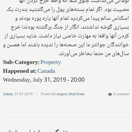
تومانى مى‌گذاشت جلوى شما كه واقعا خرج كردن آنها
مصيبت بود. اگر تمام بسته‌هاى پول را مى‌گشتيد بندرت يک
اسكناس سالم پيدا مى‌كرديد تمام آنها پاره پوره بودند و
بسيارى گوشه نداشتند، انگار از جنگ برگشته بودند! خرج
كردن آنها واقعا به مهارت خاصى نياز داشت. شايد بسيارى از
خوانندگان جوانتر ما اين صحنه‌ها را نديده باشند اما همسن و
سال‌هاى من حتما بخاطر مى‌آورند.
Sub-Category
:
Property
Happened at
:
Canada
Wednesday, July 31, 2019 - 20:00
Admin
,
31.07.2019
|
Posted in
Category
:
Real Estate
0 comment