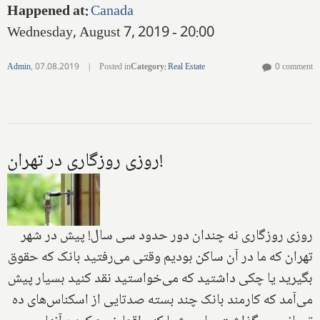
Happened at
:
Canada
Wednesday, August 7, 2019 - 20:00
Admin
,
07.08.2019
|
Posted in
Category
:
Real Estate
0 comment
روزى روزگارى در تهران!
روزى روزگارى نه چندان دور حدود سى سال! پيش در شهر
تهران كه ما در آن ساكن بوديم وقتى مى‌رفتيد بانک كه حقوق
بگيريد يا چكى داشتيد كه مى‌خواستيد نقد كنيد بسيار پيش
مى‌آمد كه كارمند بانک چند بسته صدتايى از اسكناس‌هاى ده