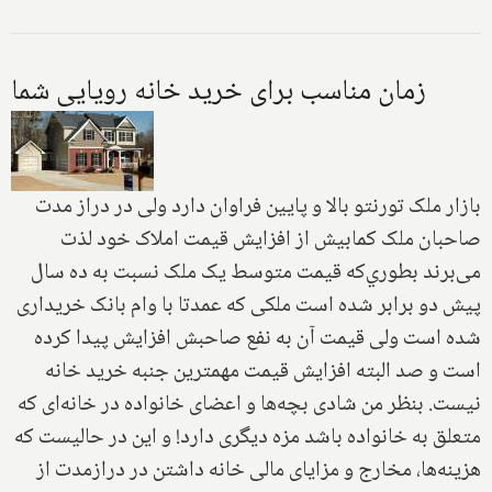
زمان مناسب براى خريد خانه رويايى شما
بازار ملک تورنتو بالا و پايين فراوان دارد ولى در دراز مدت
صاحبان ملک كما‌بيش از افزايش قيمت املاک خود لذت
مى‌برند بطوري‌كه قيمت متوسط يک ملک نسبت به ده سال
پيش دو برابر شده است ملكى كه عمدتا با وام بانک خريدارى
شده است ولى قيمت آن به نفع صاحبش افزايش پيدا كرده
است و صد البته افزايش قيمت مهمترين جنبه خريد خانه
نيست. بنظر من شادى بچه‌ها و اعضاى خانواده در خانه‌اى كه
متعلق به خانواده باشد مزه ديگرى دارد! و اين در حاليست كه
هزينه‌ها، مخارج و مزاياى مالى خانه داشتن در دراز‌مدت از