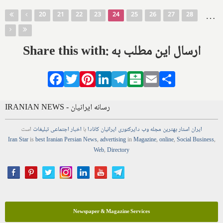
Pages
…
20
21
22
23
24
25
26
27
28
Share this with: ارسال این مطلب به
Facebook
Twitter
Pinterest
LinkedIn
Telegram
Balatarin
Email
Share
IRANIAN NEWS - رسانه ایرانیان
ایران استار
بهترین
مجله
وب
دایرکتوری
ایرانیان کانادا
با
اخبار
اجتماعی
تبلیغات
است
Iran Star
is
best Iranian Persian
News
,
advertising
in
Magazine
,
online
,
Social Business
,
Web
,
Directory
Newspaper & Magazine Services