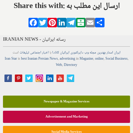
Share this with: ارسال این مطلب به
Facebook
Twitter
Pinterest
LinkedIn
Telegram
Balatarin
Email
Share
IRANIAN NEWS - رسانه ایرانیان
ایران استار
بهترین
مجله
وب
دایرکتوری
ایرانیان کانادا
با
اخبار
اجتماعی
تبلیغات
است
Iran Star
is
best Iranian Persian
News
,
advertising
in
Magazine
,
online
,
Social Business
,
Web
,
Directory
Newspaper & Magazine Services
Advertisement and Marketing
Social Media Services