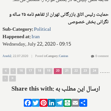
سابقه منفی چینی‌ها در بعضی موارد را منعکس می‌کند.
حمایت رئیس اتاق بازرگانی تهران از تفاهم نامه ۲۵ ساله و
نگرانی بخش خصوصی
Sub-Category
:
Political
Happened at
:
Iran
Wednesday, July 22, 2020 - 09:15
Arash2
,
22.07.2020
|
Posted in
Category
:
Caniran
0 comment
Pages
…
…
16
17
18
19
20
21
22
23
24
Share this with: ارسال این مطلب به
Facebook
Twitter
Pinterest
LinkedIn
Telegram
Balatarin
Email
Share