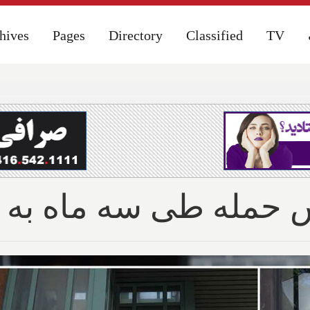
hives
hives
Pages
Pages
Directory
Directory
Classified
Classified
TV
TV
مله طی سه ماه به د