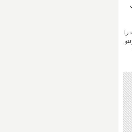
ت
را
تو