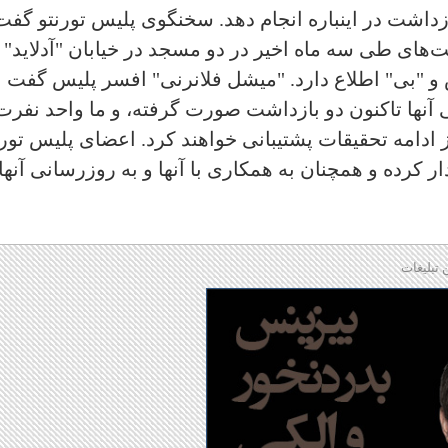
 اما می‌گوید موفق شده تاکنون ۲ بازداشت در اینباره انجام دهد. سخنگوی پلیس تورنتو گف
های طی سه ماه اخیر در دو مسجد در خیابان "آدلاید"
و "بی" اطلاع دارد. "میشل فلانرنی" افسر پلیس گفت
ها تاکنون دو بازداشت صورت گرفته، و ما واحد نفرت 
از ادامه تحقیقات پشتیبانی خواهند کرد. اعضای پلیس تورن
ای مساجد دیدار کرده و همچنان به همکاری با آنها و به روزرسانی آنها
 تبلیغات