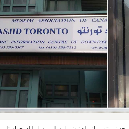
جد تورنتویی از ماه ژوئن امسال، مسلمانان خواستار