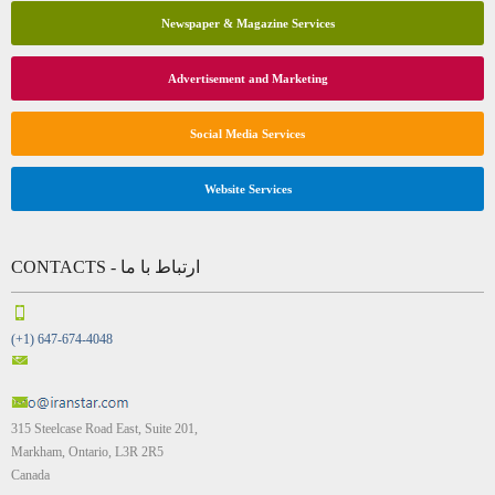
Newspaper & Magazine Services
Advertisement and Marketing
Social Media Services
Website Services
CONTACTS - ارتباط با ما
(+1) 647-674-4048
315 Steelcase Road East, Suite 201,
Markham, Ontario, L3R 2R5
Canada