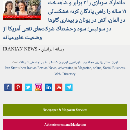
دانمارک سربازی را ۳ برابر و شاهدخت
۱۹ ساله را راهی پادگان کرد؛ خشکسالی
در آلمان، آتش در یونان و بیماری گاوها
در سوئیس؛ سود وحشتناک شرکت‌های نفتی آمریکا از
وضعیت خاورمیانه
IRANIAN NEWS - رسانه ایرانیان
ایران استار
بهترین
مجله
وب
دایرکتوری
ایرانیان کانادا
با
اخبار
اجتماعی
تبلیغات
است
Iran Star
is
best Iranian Persian
News
,
advertising
in
Magazine
,
online
,
Social Business
,
Web
,
Directory
Newspaper & Magazine Services
Advertisement and Marketing