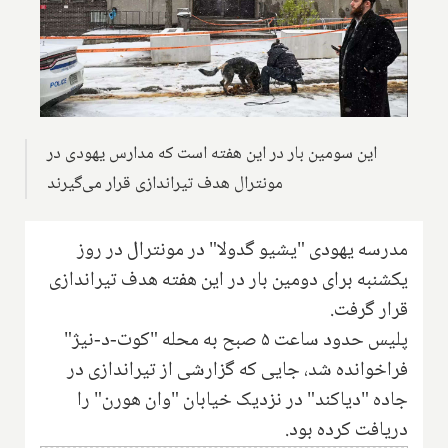
این سومین بار در این هفته است که مدارس یهودی در
مونترال هدف تیراندازی قرار می‌گیرند
مدرسه یهودی "یشیو گدولا" در مونترال در روز
یکشنبه برای دومین بار در این هفته هدف تیراندازی
قرار گرفت.
پلیس حدود ساعت ۵ صبح به محله "کوت-د-نیژ"
فراخوانده شد، جایی که گزارشی از تیراندازی در
جاده "دیاکند" در نزدیک خیابان "وان هورن" را
دریافت کرده بود.