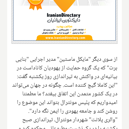
از سوی دیگر "مایکل ماستین" مدیر اجرایی "بنایی
برت" که یک گروه حمایت از یهودیان کاناداست در
بیانیه‌ای در واکنش به تیراندازی روز یکشنبه گفت:
"این کاملا گیج کننده است. چگونه در جهان می‌تواند
در یک کشور متمدن این اتفاق بیفتد؟ ما مطمئنا
امیدواریم که پلیس مونترال بتواند این موضوع را
روشن کند و جامعه یهودی را ایمن نگه دارد".
"والری پلانت" شهردار مونترال، تیراندازی صبح
یکشنبه را در یک نشست مطبوعاتی محکوم کرد و