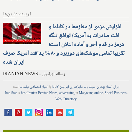
پُربیننده‌ترین‌ها
افزایش دزدی از مغازه‌ها در کانادا و
افت صادرات به آمریکا؛ توافق تنگه
هرمز در قدم آخر و آماده اعلان است؛
تقریبا تمامی موشک‌های دوربرد و ۸۰% پدافند آمریکا صرف
ایران شده
IRANIAN NEWS - رسانه ایرانیان
ایران استار
بهترین
مجله
وب
دایرکتوری
ایرانیان کانادا
با
اخبار
اجتماعی
تبلیغات
است
Iran Star
is
best Iranian Persian
News
,
advertising
in
Magazine
,
online
,
Social Business
,
Web
,
Directory