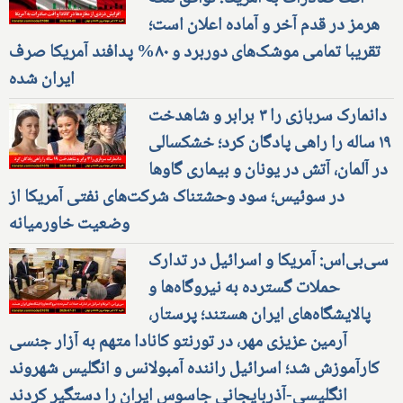
هرمز در قدم آخر و آماده اعلان است؛
تقریبا تمامی موشک‌های دوربرد و ۸۰% پدافند آمریکا صرف
ایران شده
دانمارک سربازی را ۳ برابر و شاهدخت
۱۹ ساله را راهی پادگان کرد؛ خشکسالی
در آلمان، آتش در یونان و بیماری گاوها
در سوئیس؛ سود وحشتناک شرکت‌های نفتی آمریکا از
وضعیت خاورمیانه
سی‌بی‌اس: آمریکا و اسرائیل در تدارک
حملات گسترده به نیروگاه‌ها و
پالایشگاه‌های ایران هستند؛ پرستار،
آرمین عزیزی مهر، در تورنتو کانادا متهم به آزار جنسی
کارآموزش شد؛ اسرائیل راننده آمبولانس و انگلیس شهروند
انگلیسی-آذربایجانی جاسوس ایران را دستگیر کردند