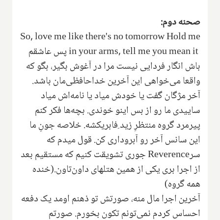
صحنه دوم:
So, love me like there's no tomorrow Hold me
in your arms, tell me you mean it
پس عاشقم
باش انگار فردایی نیست مرا در آغوش بگیر، بگو که
واقعا می‌خواهی این آخرین خداحافظی‌مان باشد.
آخر مژگان گفت یا خودش میاد یا نامه‌اش میاد
ساییدی ما رو از بس اینو خوندی. بچه‌ها فکر کنم
پیرمرد گروه منتظرِ زید ِفابریکشه. خلاصه جونِ ما
این سانس آخر رو آبروداری کن. قول میدم که
سر
Reverence
جوری تشویقت کنیم که مستقیم بعد
از اجرا بری یکی از همین هتلهای داون‌تاون.(خنده
همه گروه)
آخرین اجرا مال منه، صورتش تو ذهنم اومد یک دفعه
احساس کردم نمی‌تونم تکون بخورم. صورتم