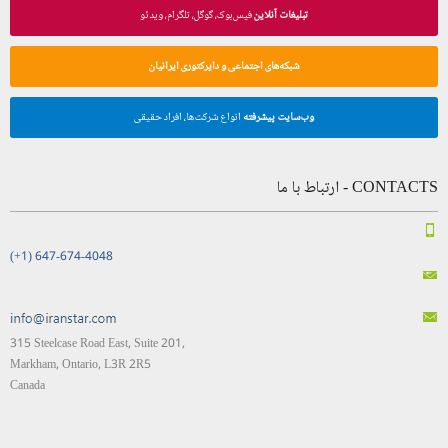
تبلیغات آنلاین
فیس‌بوک، گوگل، تلگرام، ویدئو
شبکه‌های اجتماعی و دایرکتوری ایرانیان
وب‌سایت پیشرفته
انواع شرکت‌ها، افراد حقیقی
CONTACTS - ارتباط با ما
(+1) 647-674-4048
315 Steelcase Road East, Suite 201,
Markham, Ontario, L3R 2R5
Canada