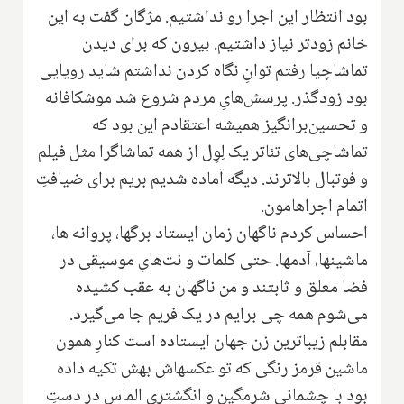
بود انتظار این اجرا رو نداشتیم. مژگان گفت به این
خانم زودتر نیاز داشتیم. بیرون که برای دیدن
تماشاچیا رفتم توانِ نگاه کردن نداشتم شاید رویایی
بود زودگذر. پرسش‌هایِ مردم شروع شد موشکافانه
و تحسین‌برانگیز همیشه اعتقادم این بود که
تماشاچی‌های تئاتر یک لِوِل از همه تماشاگرا مثل فیلم
و فوتبال بالاترند. دیگه آماده شدیم بریم برای ضیافتِ
اتمام اجراهامون.
احساس کردم ناگهان زمان ایستاد برگها، پروانه ها،
ماشینها، آدمها. حتی کلمات و نت‌هایِ موسیقی در
فضا معلق و ثابتند و من ناگهان به عقب کشیده
می‌شوم همه چی برایم در یک فریم جا می‌گیرد.
مقابلم زیباترین زن جهان ایستاده است کنارِ همون
ماشین قرمز رنگی که تو عکسهاش بهش تکیه داده
بود با چشمانی شرمگین و انگشتری الماس در دستِ