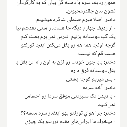
همون ردیف سوم با دسته گل بیان که به کارگردان
نشون بدن چقدرمحبوبن.
دختر: اصلا میرم صندلی شاگرد میشینم.
- از ردیف چهارم دیگه جا هست. راستی بعدشم بیا
یک گپ دوستانه بزنیم. نترس نمی‌پرم بغلت کنم.
گرچه اونجا همه هم رو بغل می‌کنن اینجا تورنتو
هست قم که نیست.
دختر: بابا جون خودت رو نزن به اون راه این بغل با
بغل دوستانه فرق داره
- پس میریم کوچه پشتی
دختر: آخه سرده.
- با دیدن یک سلبریتی موفق سرما رو احساس
نمی‌کنید.
دختر: چرا هوایِ تورنتو یهو اینقدر سرد میشه؟؟
- میخواد ما ایرانی‌های مقیم تورنتو یک چیزی