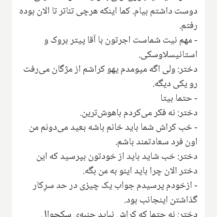
دوست داشتم بیام. کما اینکه هرچی تئاتر تا الان بوده
رفتم.
- مهم نیت شماست اجرتون با آقا پیتر بروک و
استانیسلاوسکی.
دختر: ولی اگه میومدم یهو کراشم از مژگان می‌رفت
رو یکی دیگه.
- حتما بیتا
دختر: نه فکر می‌کردم باهوش‌ترین.
- خب کراش شما باید خانم باشه بعید می‌دونم من
اون فرد سعادتمند باشم.
دختر: خب شاید باید از خودتون بپرسید که این
دختر الان چرا باید اینو به من بگه.
- ازخودم پرسیدم جواب یک چیزی در حد سرِکار
گذاشتن اینجانب بود.
دختر: نه حتما که کراش نباید جنبه‌ی سکچوال