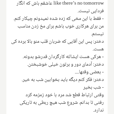
like there’s no tomorrow
عاشقم باش که انگار
فردایی نیست.
- فقط با این مخی که زده شده نمیدونم چیکار کنم‌.
من برای هرکاری خوب باشم برای مخ زدن مناسب
نیستم.
دختر: پس این آقایی که ضربان قلب منو بالا برده کی
هست‌.
- هرکی هست ایشالله کارگردان قدرشو بدونه.
دختر: آدمای دور و برتون خیلی خوشبختن.
- بعضی وقتها....
دختر: فکر کنم دیگه باید بخوابین شب به خیر‌.
- شب بخیر
وقتی ارتباط قطع شد مرد با خود زمزمه کرد
رفتی تا بدانم، شروعِ شب هیچ ربطی به تاریکی
ندارد.