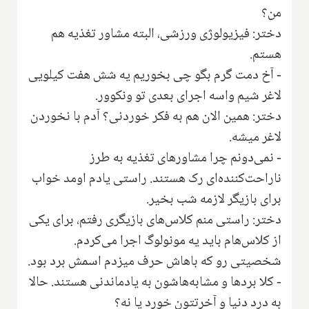
من؟
دختر: فیزیولوژی ورزشی، البته مشاور تغذیه هم
هستم.
- آخ دمت گرم بگو چی بخوریم یه شش هفت کیلویی
لاغر شیم واسه‌ اجرای بعدی تو ونکوور‌.
دختر: همین الان هم به فکر خوردنی؟ آدم با نخوردن
لاغر میشه.
- نمی‌دونم چرا مشاور‌های تغذیه به طرز
ناراحت‌کننده‌ای رک هستند. راستی یادم اومد خواب
برای بازیگر لازمه شب بخیر.
دختر: راستی منم کلاس‌های بازیگری رفتم‌، برای یکی
از کلاس‌هام باید یه مونولوگ اجرا می‌کردم.
شخصیتی رو که باهاش حرف میزدم اسمش برد بود.
- کلا بردها و مشابه‌هاشون به یادماندنی هستند. حالا
به درد دنیا و آخرتتون خورد یا نه؟