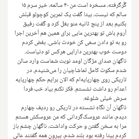
گُرگرفته، مسخره است من ۴۰ سالمه، خیرِ سرم ۱۵
سالم که نیست، بیتا گفت یک تمرین کوچولو قبلش
بکنیم بعد از پنج ثانیه منو بغل کرد و گفت رفیق
آروم باش تو بهترینِ مایی برای همین هم آخرین اجرا
رو به تو دادن سعی کن خودت باشی. بغض کردم
دوست خوب بهترین دارایی هرکس تو دنیاست.
ناگهان صدای مژگان اومد نوبت شماست وارد سالن
شدم سکوت کامل تماشاچیان را می‌شنیدم. در
تاریکی روی چهارپایه‌ام که الان برایم حکم چهارپایه
اعدام رو داشت نشستم‌. فکر نکنم بیاد خب فردا
سرش خیلی شلوغه.
ناگهان آن نگاهِ نشسته در تاریکی رو ردیف چهارم
دیدم، مانند عروسک‌گردانی که من عروسکش هستم
مرا به سخن گفتن و حرکت واداشت‌، ناگهان چشم باز
کردم بیتا رفته بود بلند شدم، بیرون همه گفتند عالی