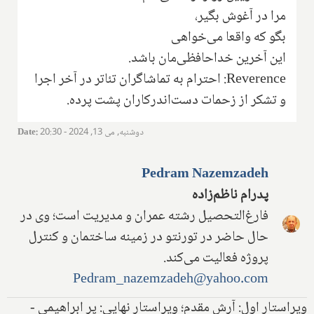
مرا در آغوش بگیر‌،
بگو که واقعا می‌خواهی
این آخرین خداحافظی‌مان باشد.
Reverence
: احترام به تماشاگران تئاتر در آخر اجرا
و تشکر از زحمات دست‌اندرکاران پشت پرده.
دوشنبه, می 13, 2024 - 20:30
:
Date
Pedram Nazemzadeh
پدرام ناظم‌زاده‌
فارغ‌التحصیل رشته عمران و مدیریت است؛ وی در
حال حاضر در تورنتو در زمینه ساختمان و کنترل
پروژه فعالیت می‌کند.
Pedram_nazemzadeh@yahoo.com
ویراستار اول: آرش مقدم؛ ویراستار نهایی: پر ابراهیمی -