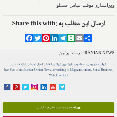
ویراستاری موقت: عباس حسنلو
Share this with: ارسال این مطلب به
Facebook
Twitter
Pinterest
LinkedIn
Telegram
Balatarin
Email
Share
IRANIAN NEWS - رسانه ایرانیان
ایران استار
بهترین
مجله
وب
دایرکتوری
ایرانیان کانادا
با
اخبار
اجتماعی
تبلیغات
است
Iran Star
is
best Iranian Persian
News
,
advertising
in
Magazine
,
online
,
Social Business
,
Web
,
Directory
روزنامه
معتبر، متنوع، حرفه‌ای، بدون گرایش