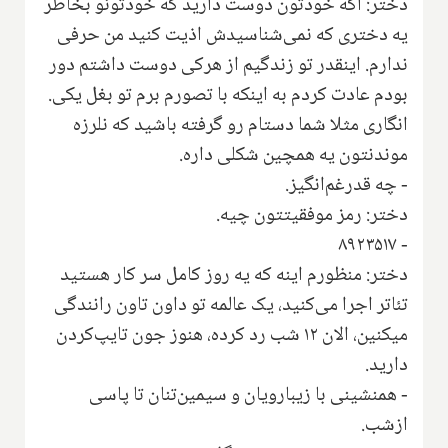
دختر: اگه خودتون دوست دارید که خودتونو بخاطر
یه دختری که نمی‌شناسیدش اذیت کنید من حرفی
ندارم. اینقدر تو زندگیم از هرکی دوست داشتم دور
بودم عادت کردم به اینکه با تصورم برم تو بغل یکی.
انگاری مثلا شما دستام رو گرفته باشید که نلرزه
موندنتون یه همچین شکلی داره.
- چه قدرغم‌انگیز.
دختر: رمز موفقيتتون چيه‌.
- ۸۹۲۳۵۱۷
دختر: منظورم اینه که یه روز کامل سر کار هستید
تئاتر اجرا می‌کنید، یک عالمه تو داون تاون رانندگی
میکنین، الان ۱۲ شب رد کرده، هنوز جون تایپ‌کردن
دارید.
- همنشینی با زیبارویان و سیمین‌تنان تا پاسی
ازشب.