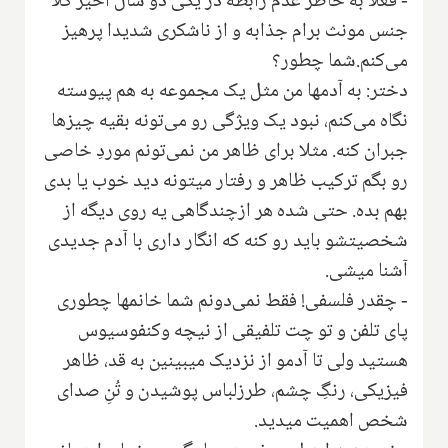
- فعلا به خاطر عدم رابطه در یکی دو سال اخیر کلا
جنس مونث برام جذابه و از ناشکری شدیدا پرهیز
می‌کنم.شما چطور؟
دختر: به آدمها من مثل یک مجموعه به هم پیوسته
نگاه می‌کنم، نبود یک ویژگی رو می‌تونه بقیه چیزها
جبران کنه. مثلا برای ظاهر من نمی‌تونم موردِ خاصی
رو بگم ترکیب ظاهر و رفتار میتونه دید خوب یا بدی
بهم بده. حتی شده هر ازچندگاهی یه روی دیگه از
شخصیتشو باید رو کنه که انگار داری با آدم جدیدی
آشنا میشی.
- چقدر فلسفی! فقط نمی‌دونم شما خانمها چطوری
پای تلفن و تو چت تلفیقی از نیچه وکنفوسیوس
هستید ولی تا آدمو از نزدیک میبینین به قد، ظاهر
فیزیکی، رنگِ چشم، طرزلباس پوشیدن و تُنِ صدای
شخص اهمیت میدید.