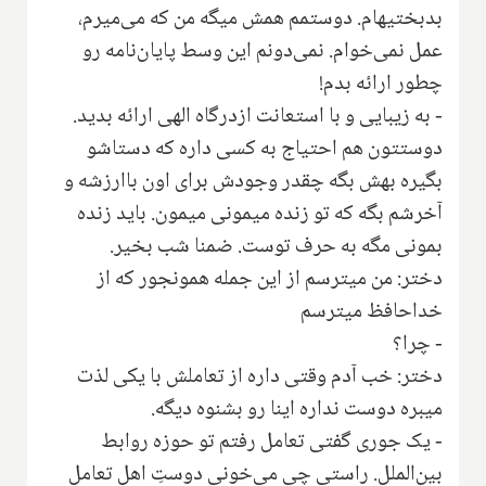
بدبختیهام. دوستمم همش میگه من که می‌میرم،
عمل نمی‌خوام. نمی‌دونم این وسط پایان‌نامه رو
چطور ارائه بدم!
- به زیبایی و با استعانت ازدرگاه الهی ارائه بدید.
دوستتون هم احتیاج به کسی داره که دستاشو
بگیره بهش بگه چقدر وجودش برای اون باارزشه و
آخرشم بگه که تو زنده میمونی میمون‌. باید زنده
بمونی مگه به حرف توست. ضمنا شب بخیر.
دختر: من میترسم از این جمله همونجور که از
خداحافظ میترسم
- چرا؟
دختر: خب آدم وقتی داره از تعاملش با یکی لذت
میبره دوست نداره اینا رو بشنوه دیگه.
- یک جوری گفتی تعامل رفتم تو حوزه روابط
بین‌الملل‌. راستی چی می‌خونی دوستِ اهل تعامل