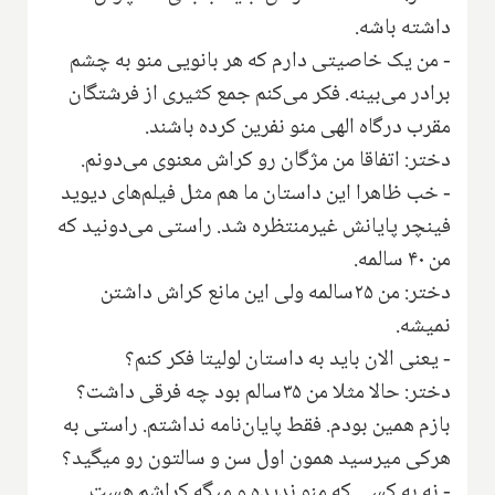
داشته باشه.
- من یک خاصیتی دارم که هر بانویی منو به چشم
برادر می‌بینه. فکر می‌کنم جمع کثیری از فرشتگان
مقرب درگاه الهی منو نفرین کرده باشند.
دختر: اتفاقا من مژگان رو کراش معنوی می‌دونم.
- خب ظاهرا این داستان ما هم مثل فیلم‌های دیوید
فینچر پایانش غیرمنتظره شد. راستی می‌دونید که
من ۴۰ سالمه.
دختر: من ۲۵سالمه ولی این مانع کراش داشتن
نمیشه.
- یعنی الان باید به داستان لولیتا فکر کنم؟
دختر: حالا مثلا من ۳۵سالم بود چه فرقی داشت؟
بازم همین بودم‌. فقط پایان‌نامه نداشتم. راستی به
هرکی میرسید همون اول سن و سالتون رو میگید؟
- نه به کسی که منو ندیده و میگه کراشم هست