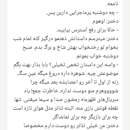
ناممه.
‌- چه دوشنبه پرماجرایی دارین پس.
دختر: اوهوم
- حالا برای رفع استرس بیایید.
دختر: میترسم داستانش ذهنمو درگیر کنه تمام شب
بخوام تو رختخواب بهش شاخ و برگ بدم، صبح
دوشنبه خواب بمونم.
- واسه این داستان تخمی تخیلی؟ بابا بذار بهت بگم
موضوعش چیه. شوهره داره دروغ میگه عینِ سگ.
زنه از اول تا آخر رو اعصابشه بعد میگه چرا
شووووهرم منو دوست نداره‌. خاطرت جمع‌! یاد
سریال‌های ظهرماه رمضون صدا و سیما میفتی. تنها
نقطه قوتش بازی منه. البته تئاتر مثل هوای تازه است
چه برای بازیگر چه برای تماشاگر.
دختر: من خیلی تئاتر رو دوست دارم مخصوصا