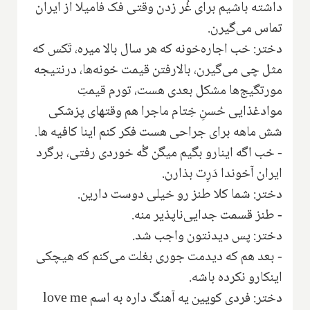
داشته باشیم برای غُر زدن وقتی فک فامیلا از ایران
تماس می‌گیرن.
دختر: خب اجاره‌خونه که هر سال بالا میره، تَکس که
مثل چی می‌گیرن، بالارفتن قیمت خونه‌ها، درنتیجه
مورتگیج‌ها مشکل بعدی هست، تورم قیمتِ
موادغذایی حُسنِ خِتام ماجرا هم وقتهای پزشکی
شش ماهه برای جراحی هست فکر کنم اینا کافیه ها.
- خب اگه اینارو بگیم میگن گُه خوردی رفتی، برگرد
ایران آخوندا دَرِت بذارن‌.
دختر: شما کلا طنز رو خیلی دوست دارین.
- طنز قسمت جدایی‌ناپذیر منه.
دختر: پس دیدنتون واجب شد‌.
- بعد هم که دیدمت جوری بغلت می‌کنم که هیچکی
اینکارو نکرده باشه.
دختر: فردی کویین یه آهنگ داره به اسم
love me