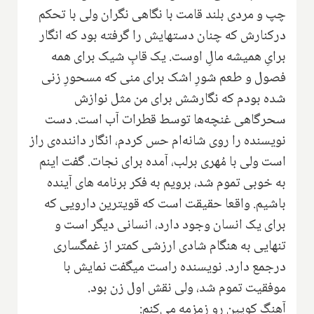
چپ و مردی بلند قامت با نگاهی نگران ولی با تحکم
درکنارش که چنان دستهایش را گرفته بود که انگار
برایِ همیشه مالِ اوست. یک قابِ شیک برای همه
فصول و طعم شورِ اشک برای منی که مسحورِ زنی
شده بودم که نگارشش برای من مثل نوازش
سحرگاهی غنچه‌ها توسط قطرات آب است. دست
نویسنده را روی شانه‌ام حس کردم، انگار داننده‌ی راز
است ولی با مُهری برلب، آمده برای نجات. گفت اینم
به خوبی تموم شد، برویم به فکر برنامه های آینده
باشیم. واقعا حقیقت است که قویترین دارویی که
برای یک انسان وجود دارد‌، انسانی دیگر است و
تنهایی به هنگام شادی ارزشی کمتر از غمگساری
درجمع دارد. نویسنده راست میگفت نمایش با
موفقیت تموم شد، ولی نقش اول زن بود‌.
آهنگ کویین رو زمزمه می‌کنم: