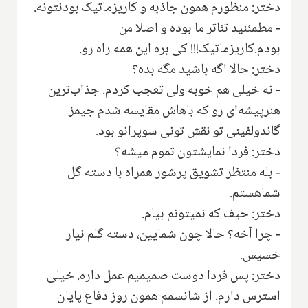
دختر: منظورم همون جاذبه و کاریزماتیک بودنتونه.
- مطمئنید تئاتر ما بوده و اصلا من
بودم.کاریزماتیک!!! کی بره این همه راه رو.
دختر: حالا اگه باشید مگه بده؟
‌- نه خیلی هم خوبه ولی تعجب کردم. جذاب‌ترین
هنرپیشه‌ای رو که باهاش مقایسه شدم جیمز
گاندولفینی تو نقش تونی سوپرانو بود.
دختر: فردا نمایشتون تموم میشه؟
‌- بله منتظر تشویق پرشور همراه با دسته گل
شماهستم.
دختر: حیف که نمیتونم بیام.
- چرا آخه؟ حالا چون شمایین، دسته گلم نیار
خسیس.
دختر: پس فردا دوست صمیمیم عمل داره. خیلی
استرس دارم. از شانسمم همون روز دفاع پایان