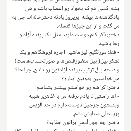
از ته دل یا مکالمه‌های بااحساس درآخر روز یکنواخت
بشه. کسی هم که بخواد رو اعصاب باشه و هی
یادگذشته‌ها بیفته، پریروز یادته دخترخاله‌ات چی به
من گفت و از این چیزها کنسله.
دختر: فکر کنم دوست دارید مثل یک پرنده آزاد و
رها باشید.
- فعلا مورتگیج لیز ماشین اجاره فروشگاهم و یک
لشکر بیل
)
بیل منظورقبض‌ها و صورتحساب‌هاست)
و دسته بیل ترتیب پرنده آزادتون رو دادن. چرا حالا
می‌خواستین بدونین اینارو؟
دختر: کراشم رو خواستم بیشتر بشناسم.
- آها راستی تا یادم نرفته من با ظاهری شبیه
وینستون چرچیل دوست دارم در حد الویس
پریستلی ستایش بشم.
دختر: چه جور آدمی براتون جذابه‌؟