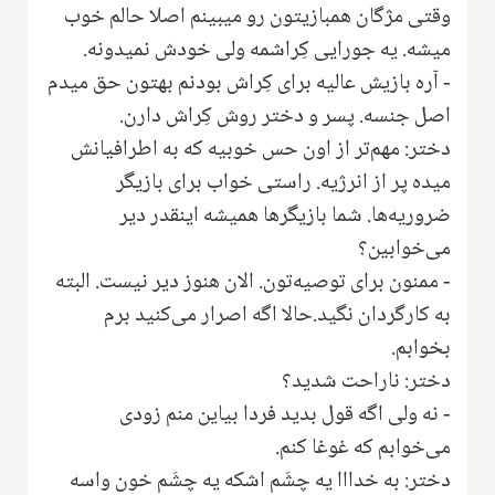
وقتی مژگان همبازیتون ‌رو میبینم اصلا حالم خوب
میشه. یه جورایی کِراشمه ولی خودش نمیدونه.
- آره بازیش عالیه برای کِراش بودنم بهتون حق میدم
اصل جنسه. پسر و دختر روش کِراش دارن.
دختر: مهم‌تر از اون حس خوبیه که به اطرافیانش
میده پر از انرژیه. راستی خواب برای بازیگر
ضروریه‌ها. شما بازیگرها همیشه اینقدر دیر
می‌خوابین؟
- ممنون برای توصیه‌تون. الان هنوز دیر نیست. البته
به کارگردان نگید.حالا اگه اصرار می‌کنید برم
بخوابم.
دختر: ناراحت شدید؟
- نه ولی اگه قول بدید فردا بیاین منم زودی
می‌خوابم‌‌ که غوغا کنم.
دختر: به خدااا یه چشَم اشکه یه چشَم خون واسه