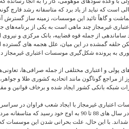
ولی با وعده سودهای موهومی، کار را به آنجا رسانده ک
شت و گاهاً تائید این موسسات، زمینه ساز گسترش آنها
اری غیرمجاز چند ماهی است به یکی از برنامه‌های ج
د ساماندهی از جمله قوه قضاییه، بانک مرکزی و نیروی
لیکن حلقه گمشده در این میان، علل هجمه های گسترده ا
ری به پرونده شکل‌گیری موسسات اعتباری غیرمجاز داش
ی پولی و اعتباری مختلفی از جمله صرافی‌ها، تعاونی‌
از مراجع گوناگون مانند اتحادیه کشوری طلا و جواهر، 
ت شبکه بانکی کشور ایجاد شده و برخاف قوانین و مقرر
 اعتباری غیرمجاز با ایجاد شعب فراوان در سراسر کش
یا موسسات و صندوق‌های قرض الحسنه در سال های 88 تا 90 به 
اند. با این حال، علت بحرانی شدن این موسسات که ال