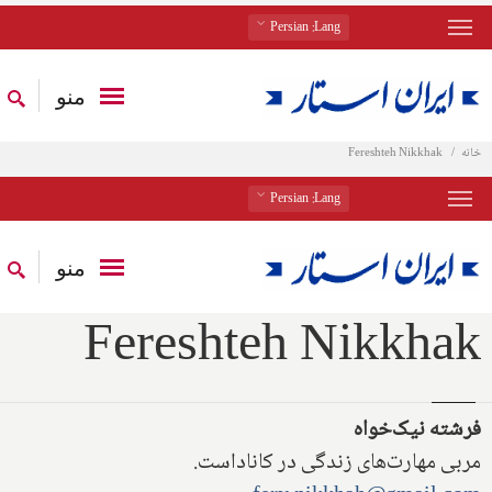
: Persian
Lang
منو
خانه
Fereshteh Nikkhak
: Persian
Lang
منو
Fereshteh Nikkhak
فرشته نیک‌خواه
مربی مهارت‌های زندگی در کاناداست.