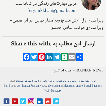
مربی مهارت‌های زندگی در کاناداست.
fery.nikkhah@gmail.com
ویراستار اول: آرش مقدم؛ ویراستار نهایی: پر ابراهیمی -
ویراستاری موقت: عباس حسنلو
Share this with: ارسال این مطلب به
Facebook
Twitter
Pinterest
LinkedIn
Telegram
Balatarin
Email
Share
IRANIAN NEWS - رسانه ایرانیان
ایران استار
بهترین
مجله
وب
دایرکتوری
ایرانیان کانادا
با
اخبار
اجتماعی
تبلیغات
است
Iran Star
is
best Iranian Persian
News
,
advertising
in
Magazine
,
online
,
Social Business
,
Web
,
Directory