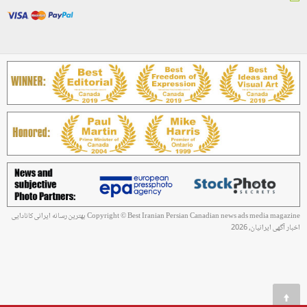
Copyright © Best Iranian Persian Canadian news ads media magazine بهترین رسانه ایرانی کانادایی
اخبار آگهی ایرانیان, 2026