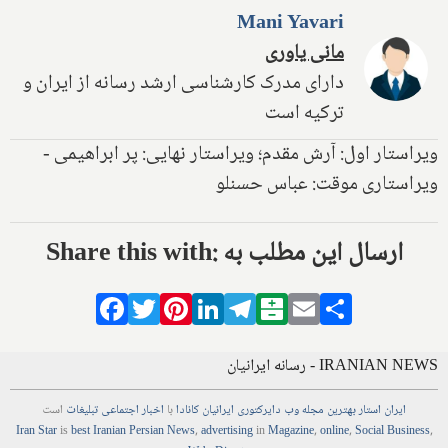
Mani Yavari
مانی یاوری
دارای مدرک کارشناسی ارشد رسانه از ایران و
ترکیه است
ویراستار اول: آرش مقدم؛ ویراستار نهایی: پر ابراهیمی -
ویراستاری موقت: عباس حسنلو
Share this with: ارسال این مطلب به
Facebook
Twitter
Pinterest
LinkedIn
Telegram
Balatarin
Email
Share
IRANIAN NEWS - رسانه ایرانیان
ایران استار
بهترین
مجله
وب
دایرکتوری
ایرانیان کانادا
با
اخبار
اجتماعی
تبلیغات
است
Iran Star
is
best Iranian Persian
News
,
advertising
in
Magazine
,
online
,
Social Business
,