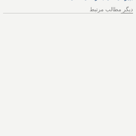
دیگر مطالب مرتبط
دانمارک سربازی را ۳ برابر و
شاهدخت ۱۹ ساله را راهی
پادگان کرد؛ خشکسالی در
آلمان، آتش در یونان و بیماری
گاوها در سوئیس؛ سود
وحشتناک شرکت‌های نفتی
آمریکا از وضعیت خاورمیانه