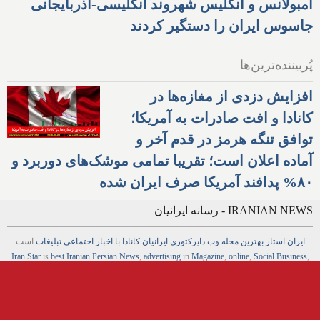
آمبولانس و انگلیس شهروند انگلیسی-آذربایجانی
جاسوس ایران را دستگیر کردند
پُربیننده‌ترین‌ها
افزایش دزدی از مغازه‌ها در
کانادا و افت صادرات به آمریکا؛
توافق تنگه هرمز در قدم آخر و
آماده اعلان است؛ تقریبا تمامی موشک‌های دوربرد و
۸۰% پدافند آمریکا صرف ایران شده
IRANIAN NEWS - رسانه ایرانیان
ایران استار
بهترین
مجله
وب
دایرکتوری
ایرانیان کانادا
با
اخبار
اجتماعی
تبلیغات
است
Iran Star
is
best Iranian Persian
News
,
advertising
in
Magazine
,
online
,
Social Business
,
Web
,
Directory