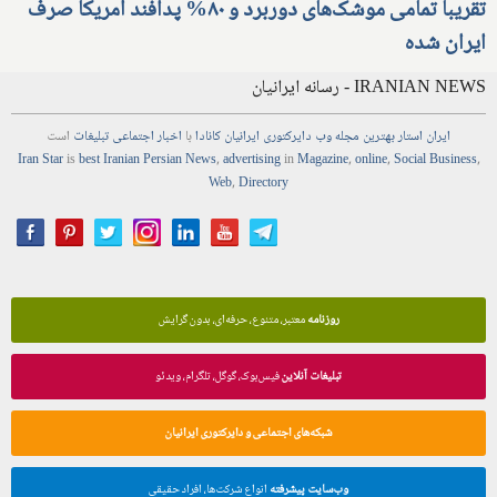
تقریبا تمامی موشک‌های دوربرد و ۸۰% پدافند آمریکا صرف
ایران شده
IRANIAN NEWS - رسانه ایرانیان
ایران استار
بهترین
مجله
وب
دایرکتوری
ایرانیان کانادا
با
اخبار
اجتماعی
تبلیغات
است
Iran Star
is
best Iranian Persian
News
,
advertising
in
Magazine
,
online
,
Social Business
,
Web
,
Directory
روزنامه
معتبر، متنوع، حرفه‌ای، بدون گرایش
تبلیغات آنلاین
فیس‌بوک، گوگل، تلگرام، ویدئو
شبکه‌های اجتماعی و دایرکتوری ایرانیان
وب‌سایت پیشرفته
انواع شرکت‌ها، افراد حقیقی