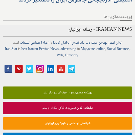
انگلیسی-آذربایجانی جاسوس ایران را دستگیر کردند
پُربیننده‌ترین‌ها
IRANIAN NEWS - رسانه ایرانیان
ایران استار
بهترین
مجله
وب
دایرکتوری
ایرانیان کانادا
با
اخبار
اجتماعی
تبلیغات
است
Iran Star
is
best Iranian Persian
News
,
advertising
in
Magazine
,
online
,
Social Business
,
Web
,
Directory
روزنامه
معتبر، متنوع، حرفه‌ای، بدون گرایش
تبلیغات آنلاین
فیس‌بوک، گوگل، تلگرام، ویدئو
شبکه‌های اجتماعی و دایرکتوری ایرانیان