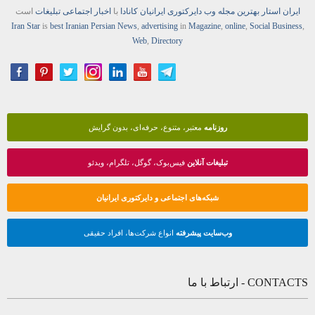
ایران استار
بهترین
مجله
وب
دایرکتوری
ایرانیان کانادا
با
اخبار
اجتماعی
تبلیغات
است
Iran Star
is
best Iranian Persian
News
,
advertising
in
Magazine
,
online
,
Social Business
,
Web
,
Directory
روزنامه
معتبر، متنوع، حرفه‌ای، بدون گرایش
تبلیغات آنلاین
فیس‌بوک، گوگل، تلگرام، ویدئو
شبکه‌های اجتماعی و دایرکتوری ایرانیان
وب‌سایت پیشرفته
انواع شرکت‌ها، افراد حقیقی
CONTACTS - ارتباط با ما