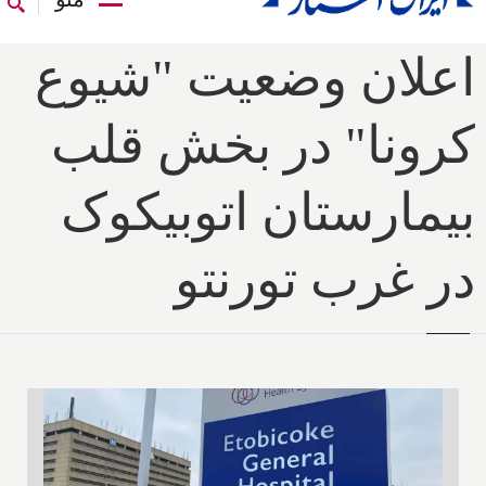
اعلان وضعیت "شیوع
کرونا" در بخش قلب
بیمارستان اتوبیکوک
در غرب تورنتو