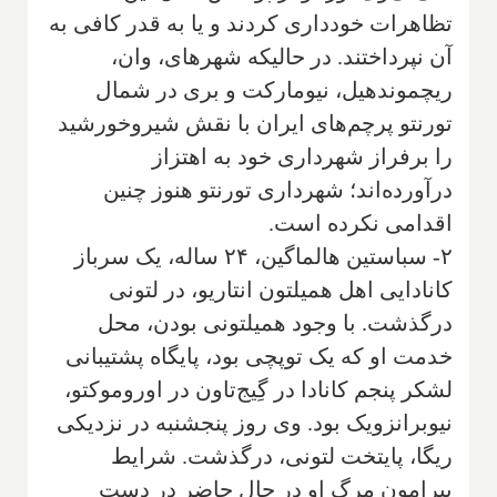
تظاهرات خودداری کردند و یا به قدر کافی به
آن نپرداختند. در حالیکه شهرهای، وان،
ریچموندهیل، نیومارکت و بری در شمال
تورنتو پرچم‌های ایران با نقش شیروخورشید
را برفراز شهرداری خود به اهتزاز
درآورده‌اند؛ شهرداری تورنتو هنوز چنین
اقدامی نکرده است.
۲- سباستین هالماگین، ۲۴ ساله، یک سرباز
کانادایی اهل همیلتون انتاریو، در لتونی
درگذشت. با وجود همیلتونی بودن، محل
خدمت او که یک توپچی بود، پایگاه پشتیبانی
لشکر پنجم کانادا در گِیج‌تاون در اوروموکتو،
نیوبرانزویک بود. وی روز پنجشنبه در نزدیکی
ریگا، پایتخت لتونی، درگذشت. شرایط
پیرامون مرگ او در حال حاضر در دست