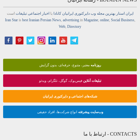
ایران استار
بهترین
مجله
وب
دایرکتوری
ایرانیان کانادا
با
اخبار
اجتماعی
تبلیغات
است
Iran Star
is
best Iranian Persian
News
,
advertising
in
Magazine
,
online
,
Social Business
,
Web
,
Directory
روزنامه
معتبر، متنوع، حرفه‌ای، بدون گرایش
تبلیغات آنلاین
فیس‌بوک، گوگل، تلگرام، ویدئو
شبکه‌های اجتماعی و دایرکتوری ایرانیان
وب‌سایت پیشرفته
انواع شرکت‌ها، افراد حقیقی
CONTACTS - ارتباط با ما