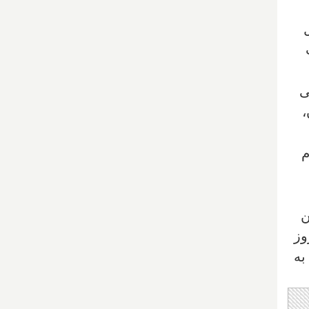
ت
ی
،
م
ن
وز
به