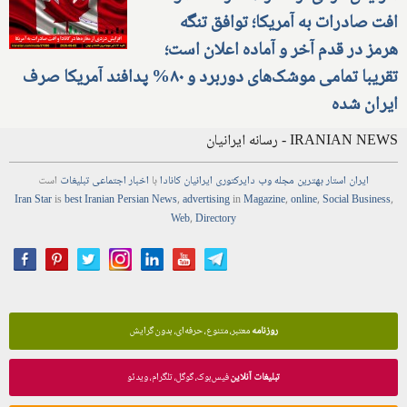
افت صادرات به آمریکا؛ توافق تنگه
هرمز در قدم آخر و آماده اعلان است؛
تقریبا تمامی موشک‌های دوربرد و ۸۰% پدافند آمریکا صرف
ایران شده
IRANIAN NEWS - رسانه ایرانیان
ایران استار
بهترین
مجله
وب
دایرکتوری
ایرانیان کانادا
با
اخبار
اجتماعی
تبلیغات
است
Iran Star
is
best Iranian Persian
News
,
advertising
in
Magazine
,
online
,
Social Business
,
Web
,
Directory
روزنامه
معتبر، متنوع، حرفه‌ای، بدون گرایش
تبلیغات آنلاین
فیس‌بوک، گوگل، تلگرام، ویدئو