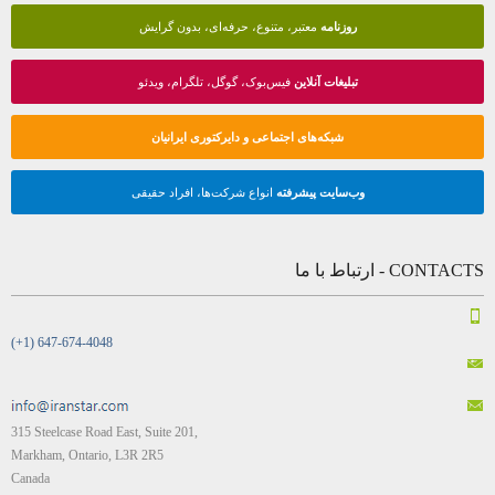
روزنامه
معتبر، متنوع، حرفه‌ای، بدون گرایش
تبلیغات آنلاین
فیس‌بوک، گوگل، تلگرام، ویدئو
شبکه‌های اجتماعی و دایرکتوری ایرانیان
وب‌سایت پیشرفته
انواع شرکت‌ها، افراد حقیقی
CONTACTS - ارتباط با ما
(+1) 647-674-4048
315 Steelcase Road East, Suite 201,
Markham, Ontario, L3R 2R5
Canada