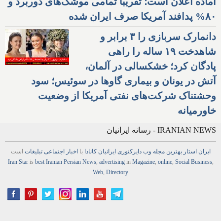
آماده اعلان است؛ تقریبا تمامی موشک‌های دوربرد و
۸۰% پدافند آمریکا صرف ایران شده
دانمارک سربازی را ۳ برابر و
شاهدخت ۱۹ ساله را راهی
پادگان کرد؛ خشکسالی در آلمان،
آتش در یونان و بیماری گاوها در سوئیس؛ سود
وحشتناک شرکت‌های نفتی آمریکا از وضعیت
خاورمیانه
IRANIAN NEWS - رسانه ایرانیان
ایران استار
بهترین
مجله
وب
دایرکتوری
ایرانیان کانادا
با
اخبار
اجتماعی
تبلیغات
است
Iran Star
is
best Iranian Persian
News
,
advertising
in
Magazine
,
online
,
Social Business
,
Web
,
Directory