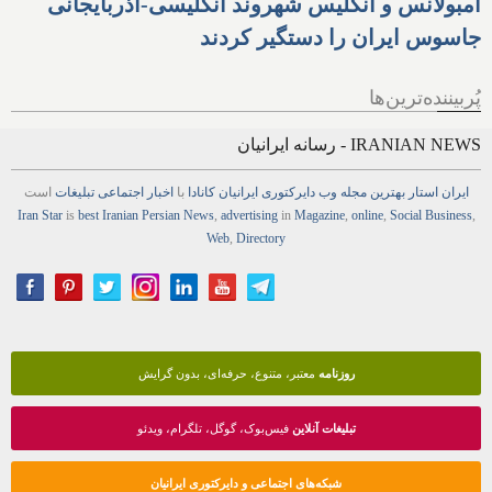
آمبولانس و انگلیس شهروند انگلیسی-آذربایجانی
جاسوس ایران را دستگیر کردند
پُربیننده‌ترین‌ها
IRANIAN NEWS - رسانه ایرانیان
ایران استار
بهترین
مجله
وب
دایرکتوری
ایرانیان کانادا
با
اخبار
اجتماعی
تبلیغات
است
Iran Star
is
best Iranian Persian
News
,
advertising
in
Magazine
,
online
,
Social Business
,
Web
,
Directory
روزنامه
معتبر، متنوع، حرفه‌ای، بدون گرایش
تبلیغات آنلاین
فیس‌بوک، گوگل، تلگرام، ویدئو
شبکه‌های اجتماعی و دایرکتوری ایرانیان