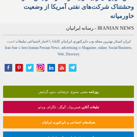
وحشتناک شرکت‌های نفتی آمریکا از وضعیت
خاورمیانه
IRANIAN NEWS - رسانه ایرانیان
ایران استار
بهترین
مجله
وب
دایرکتوری
ایرانیان کانادا
با
اخبار
اجتماعی
تبلیغات
است
Iran Star
is
best Iranian Persian
News
,
advertising
in
Magazine
,
online
,
Social Business
,
Web
,
Directory
روزنامه
معتبر، متنوع، حرفه‌ای، بدون گرایش
تبلیغات آنلاین
فیس‌بوک، گوگل، تلگرام، ویدئو
شبکه‌های اجتماعی و دایرکتوری ایرانیان