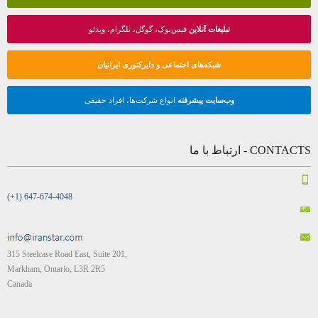
تبلیغات آنلاین
فیس‌بوک، گوگل، تلگرام، ویدئو
شبکه‌های اجتماعی و دایرکتوری ایرانیان
وب‌سایت پیشرفته
انواع شرکت‌ها، افراد حقیقی
CONTACTS - ارتباط با ما
(+1) 647-674-4048
315 Steelcase Road East, Suite 201,
Markham, Ontario, L3R 2R5
Canada